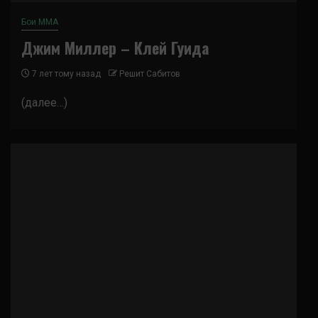
Бои ММА
Джим Миллер – Клей Гуида
7 лет тому назад
Решит Сабитов
(далее…)