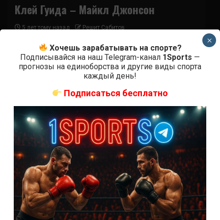
Клей Гуида – Майкл Джонсон
5 лет тому назад
Решит Сабитов
×
(далее…)
Хочешь зарабатывать на спорте?
Подписывайся на наш Telegram-канал
1Sports
—
прогнозы на единоборства и другие виды спорта
каждый день!
Подписаться бесплатно
Бои ММА