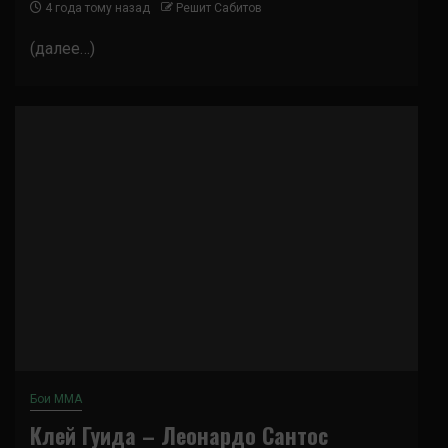
4 года тому назад
Решит Сабитов
(далее…)
Бои ММА
Клей Гуида – Леонардо Сантос