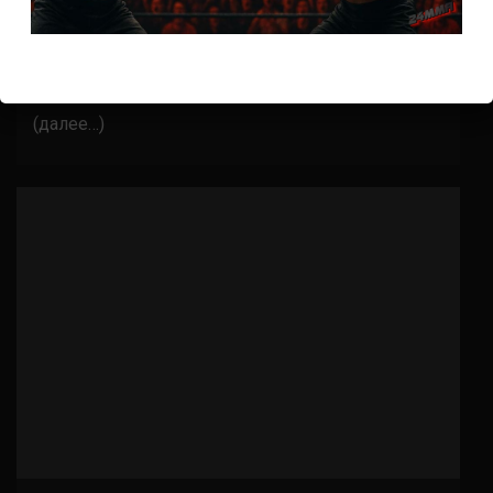
Клей Гуида – Бобби Грин
6 лет тому назад
Решит Сабитов
(далее…)