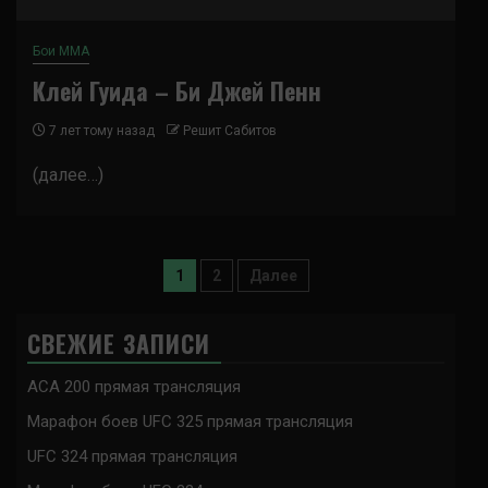
Бои ММА
Клей Гуида – Би Джей Пенн
7 лет тому назад
Решит Сабитов
(далее…)
Пагинация
1
2
Далее
записей
СВЕЖИЕ ЗАПИСИ
ACA 200 прямая трансляция
Марафон боев UFC 325 прямая трансляция
UFC 324 прямая трансляция