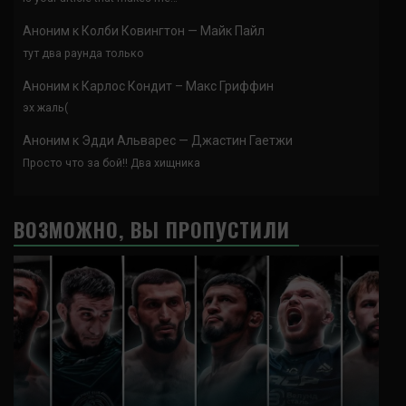
Аноним
к
Колби Ковингтон — Майк Пайл
тут два раунда только
Аноним
к
Карлос Кондит – Макс Гриффин
эх жаль(
Аноним
к
Эдди Альварес — Джастин Гаетжи
Просто что за бой!! Два хищника
ВОЗМОЖНО, ВЫ ПРОПУСТИЛИ