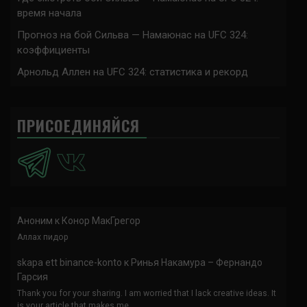
время начала
Прогноз на бой Сильва — Намаюнас на UFC 324:
коэффициенты
Арнольд Аллен на UFC 324: статистика и рекорд
ПРИСОЕДИНЯЙСЯ
Аноним
к
Конор МакГрегор
Аллах пидор
skapa ett binance-konto
к
Ринья Накамура – Фернандо
Гарсия
Thank you for your sharing. I am worried that I lack creative ideas. It
is your article that makes me…