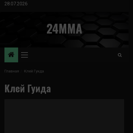
Перейти
28.07.2026
к
содержимому
24MMA
Основное
меню
Главная
Клей Гуида
Клей Гуида