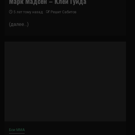
Марк Мадсен – Клей Гуида
5 лет тому назад
Решит Сабитов
(далее…)
Бои ММА