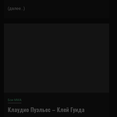
(далее…)
Бои ММА
Клаудио Пуэльес – Клей Гуида