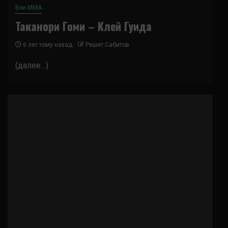
Бои ММА
Таканори Гоми – Клей Гуида
6 лет тому назад
Решит Сабитов
(далее…)