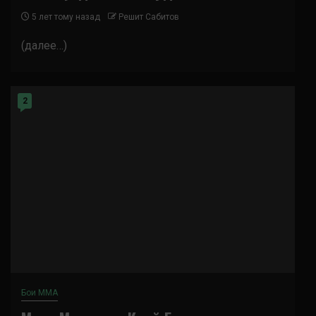
5 лет тому назад
Решит Сабитов
(далее…)
2
Бои ММА