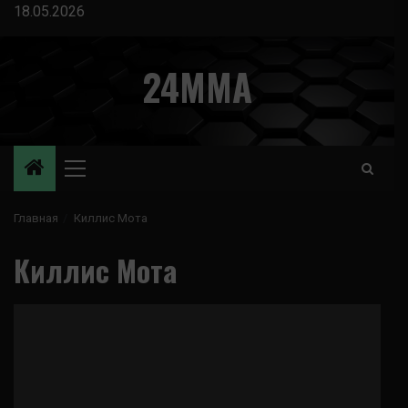
Перейти
18.05.2026
к
содержимому
24MMA
Основное
меню
Главная
Киллис Мота
Киллис Мота