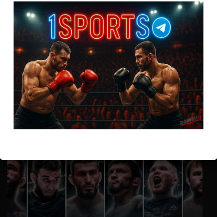
Аноним
к
Гилберт Бернс – Лукаш Сайевски
Аноним
к
Джошуа Ван — Ри Цуруя
Не пошла саранча
Аноним
к
Роб Фонт – Дейвесон Фигередо прогноз на бой
ВОЗМОЖНО, ВЫ ПРОПУСТИЛИ