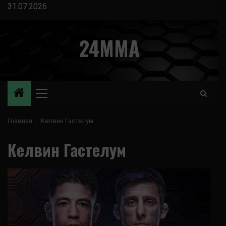
Перейти
31.07.2026
к
содержимому
24MMA
Основное
меню
Главная
Келвин Гастелум
Келвин Гастелум