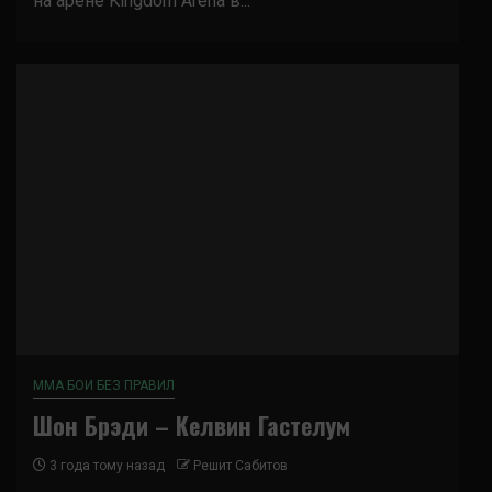
на арене Kingdom Arena в...
ММА БОИ БЕЗ ПРАВИЛ
Шон Брэди – Келвин Гастелум
3 года тому назад
Решит Сабитов