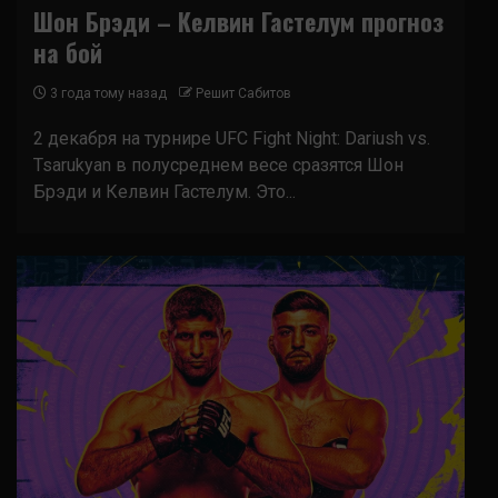
Шон Брэди – Келвин Гастелум прогноз
на бой
3 года тому назад
Решит Сабитов
2 декабря на турнире UFC Fight Night: Dariush vs.
Tsarukyan в полусреднем весе сразятся Шон
Брэди и Келвин Гастелум. Это...