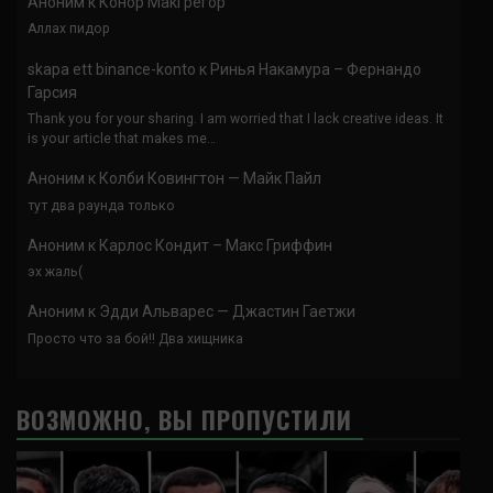
Аноним
к
Конор МакГрегор
Аллах пидор
skapa ett binance-konto
к
Ринья Накамура – Фернандо
Гарсия
Thank you for your sharing. I am worried that I lack creative ideas. It
is your article that makes me…
Аноним
к
Колби Ковингтон — Майк Пайл
тут два раунда только
Аноним
к
Карлос Кондит – Макс Гриффин
эх жаль(
Аноним
к
Эдди Альварес — Джастин Гаетжи
Просто что за бой!! Два хищника
ВОЗМОЖНО, ВЫ ПРОПУСТИЛИ