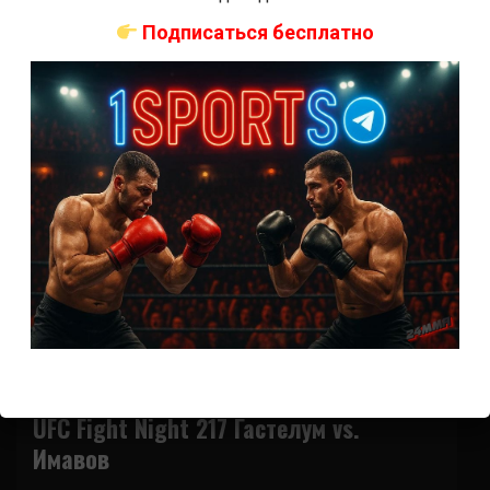
(далее…)
Подписаться бесплатно
Новости ММА
Турниры UFC
UFC Fight Night 217 Гастелум vs.
Имавов