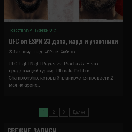
Новости ММА
Турниры UFC
UFC on ESPN 23 дата, кард и участники
5 лет тому назад
Решит Сабитов
UFC Fight Night Reyes vs. Procházka – это
предстоящий турнир Ultimate Fighting
Championship, который планируется провести 2
мая на арене...
Пагинация
1
2
3
Далее
записей
СВЕЖИЕ ЗАПИСИ