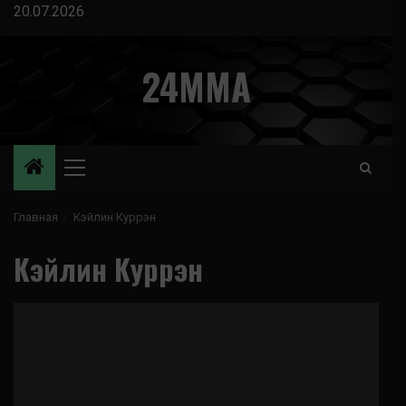
Перейти
20.07.2026
к
содержимому
24MMA
Основное
меню
Главная
Кэйлин Куррэн
Кэйлин Куррэн