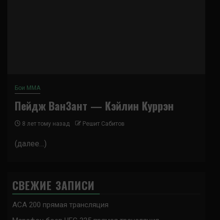
Бои ММА
Пейдж ВанЗант — Кэйлин Куррэн
8 лет тому назад
Решит Сабитов
(далее…)
СВЕЖИЕ ЗАПИСИ
ACA 200 прямая трансляция