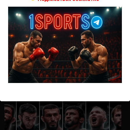
Гарсия
Thank you for your sharing. I am worried that I lack creative ideas. It
is your article that makes me…
Аноним
к
Колби Ковингтон — Майк Пайл
тут два раунда только
Аноним
к
Карлос Кондит – Макс Гриффин
эх жаль(
Аноним
к
Эдди Альварес — Джастин Гаетжи
Просто что за бой!! Два хищника
ВОЗМОЖНО, ВЫ ПРОПУСТИЛИ