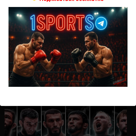
Гарсия
Thank you for your sharing. I am worried that I lack creative ideas. It
is your article that makes me…
Аноним
к
Колби Ковингтон — Майк Пайл
тут два раунда только
Аноним
к
Карлос Кондит – Макс Гриффин
эх жаль(
Аноним
к
Эдди Альварес — Джастин Гаетжи
Просто что за бой!! Два хищника
ВОЗМОЖНО, ВЫ ПРОПУСТИЛИ