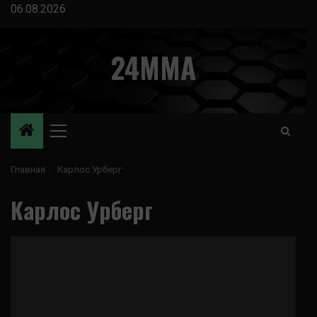
Перейти
06.08.2026
к
содержимому
24MMA
Основное
меню
Главная
Карлос Урберг
Карлос Урберг