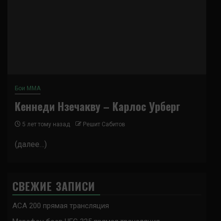
Бои ММА
Кеннеди Нзечакву – Карлос Урберг
5 лет тому назад
Решит Сабитов
(далее…)
СВЕЖИЕ ЗАПИСИ
ACA 200 прямая трансляция