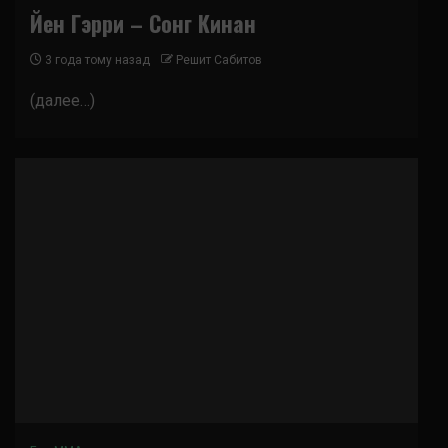
Йен Гэрри – Сонг Кинан
3 года тому назад
Решит Сабитов
(далее…)