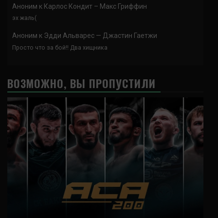
Аноним
к
Карлос Кондит – Макс Гриффин
эх жаль(
Аноним
к
Эдди Альварес — Джастин Гаетжи
Просто что за бой!! Два хищника
ВОЗМОЖНО, ВЫ ПРОПУСТИЛИ