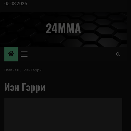
Перейти
05.08.2026
к
содержимому
24MMA
Основное
меню
Главная
Иэн Гэрри
Иэн Гэрри