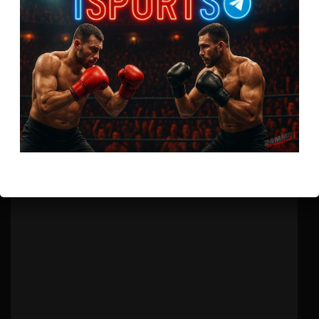
Бои ММА
Йен Гэрри – Дэриан Викс
4 года тому назад
Решит Сабитов
(далее…)