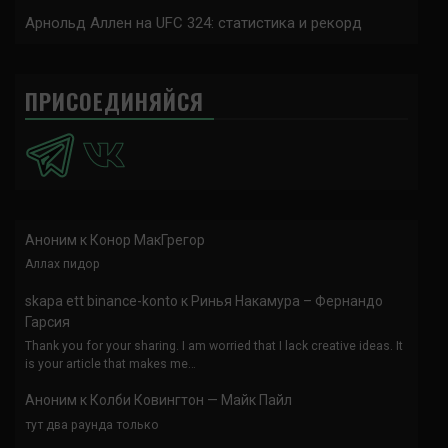
Арнольд Аллен на UFC 324: статистика и рекорд
ПРИСОЕДИНЯЙСЯ
Аноним
к
Конор МакГрегор
Аллах пидор
skapa ett binance-konto
к
Ринья Накамура – Фернандо
Гарсия
Thank you for your sharing. I am worried that I lack creative ideas. It
is your article that makes me…
Аноним
к
Колби Ковингтон — Майк Пайл
тут два раунда только