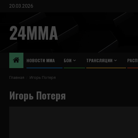
Перейти
20.03.2026
к
содержимому
24MMA
НОВОСТИ ММА
БОИ
ТРАНСЛЯЦИИ
РАСП
Главная
Игорь Потеря
Игорь Потеря