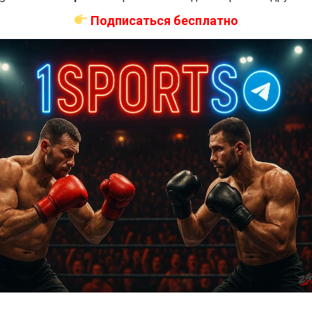
2 декабря на турнире UFC Fight Night: Dariush vs.
Подписаться бесплатно
Tsarukyan состоится бой в полутяжелом весе между
бразильским дебютантом Родольфо Беллато...
ММА БОИ БЕЗ ПРАВИЛ
Карлос Улберг — Игорь Потеря
3 года тому назад
Решит Сабитов
(далее…)