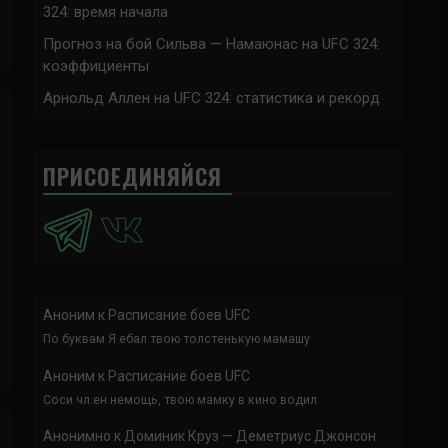
324: время начала
Прогноз на бой Сильва — Намаюнас на UFC 324:
коэффициенты
Арнольд Аллен на UFC 324: статистика и рекорд
ПРИСОЕДИНЯЙСЯ
Аноним
к
Расписание боев UFC
По буквам Я ебал твою толстенькую мамашу
Аноним
к
Расписание боев UFC
Соси чл.ен немощь, твою мамку в кино водил
Анонимно
к
Доминик Круз — Деметриус Джонсон