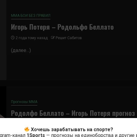
ММА БОИ БЕЗ ПРАВИЛ
Игорь Потеря – Родольфо Беллато
2 года тому назад
Решит Сабитов
(далее…)
Прогнозы ММА
Родолфо Беллато – Игорь Потеря прогноз
на бой
Хочешь зарабатывать на спорте?
2 года тому назад
Решит Сабитов
egram-канал
1Sports
— прогнозы на единоборства и другие