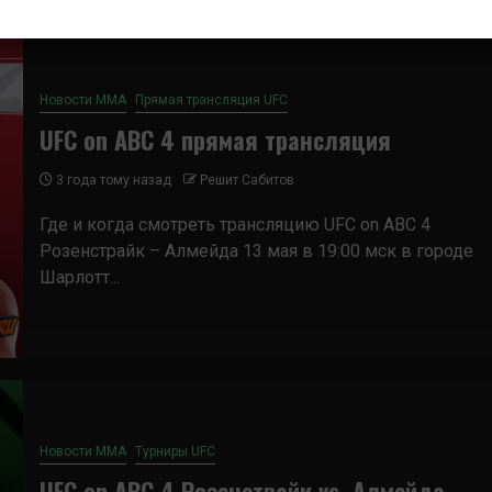
Новости ММА
Прямая трансляция UFC
UFC on ABC 4 прямая трансляция
3 года тому назад
Решит Сабитов
Где и когда смотреть трансляцию UFC on ABC 4
Розенстрайк – Алмейда 13 мая в 19:00 мск в городе
Шарлотт...
Новости ММА
Турниры UFC
UFC on ABC 4 Розенстрайк vs. Алмейда