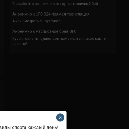
Спасибо что выложили этот супер техничный бой
Анонимно
к
UFC 324 прямая трансляция
А как смотреть с ноутбука?
Анонимно
к
Расписание боев UFC
Кусок говна ты, существом даже нельзя ,такое как ты
назвать!
×
 виды спорта каждый день!