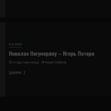
Бои ММА
Николае Негумеряну – Игорь Потеря
4 года тому назад
Решит Сабитов
(далее…)