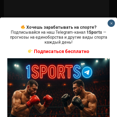
×
Бои ММА
Хочешь зарабатывать на спорте?
Подписывайся на наш Telegram-канал
1Sports
—
Билли Куарантилло – Гэвин Такер
прогнозы на единоборства и другие виды спорта
каждый день!
6 лет тому назад
Решит Сабитов
Подписаться бесплатно
(далее…)