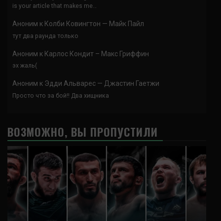
is your article that makes me…
Аноним
к
Колби Ковингтон — Майк Пайл
тут два раунда только
Аноним
к
Карлос Кондит – Макс Гриффин
эх жаль(
Аноним
к
Эдди Альварес — Джастин Гаетжи
Просто что за бой!! Два хищника
ВОЗМОЖНО, ВЫ ПРОПУСТИЛИ