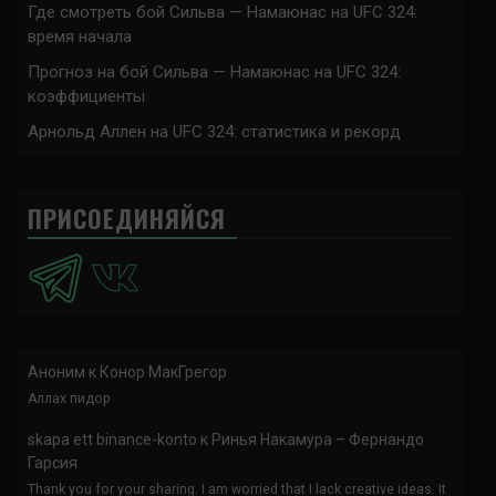
Где смотреть бой Сильва — Намаюнас на UFC 324:
время начала
Прогноз на бой Сильва — Намаюнас на UFC 324:
коэффициенты
Арнольд Аллен на UFC 324: статистика и рекорд
ПРИСОЕДИНЯЙСЯ
Аноним
к
Конор МакГрегор
Аллах пидор
skapa ett binance-konto
к
Ринья Накамура – Фернандо
Гарсия
Thank you for your sharing. I am worried that I lack creative ideas. It