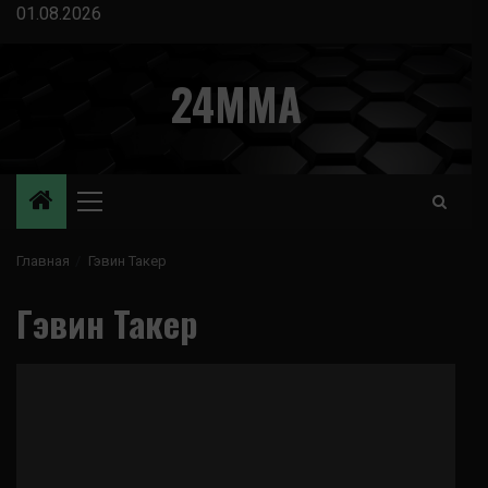
Перейти
01.08.2026
к
содержимому
24MMA
Основное
меню
Главная
Гэвин Такер
Гэвин Такер