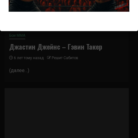
Бои ММА
Джастин Джейнс – Гэвин Такер
6 лет тому назад
Решит Сабитов
(далее…)