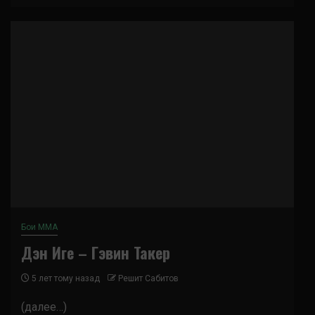
Бои ММА
Дэн Иге – Гэвин Такер
5 лет тому назад
Решит Сабитов
(далее…)