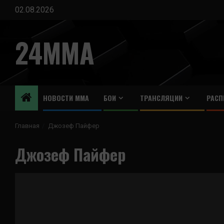
Перейти
02.08.2026
к
содержимому
24MMA
НОВОСТИ ММА
БОИ
ТРАНСЛЯЦИИ
РАСП
Главная
Джозеф Пайфер
Джозеф Пайфер