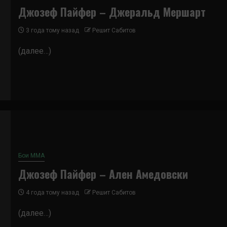
Джозеф Пайфер – Джеральд Мершарт
3 года тому назад
Решит Сабитов
(далее…)
Бои ММА
Джозеф Пайфер – Ален Амедовски
4 года тому назад
Решит Сабитов
(далее…)