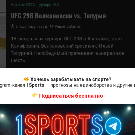
Новости ММА
Турниры UFC
UFC 298 Волкановски vs. Топурия
2 года тому назад
Решит Сабитов
18 февраля на турнире UFC 298 в Анахайме, штат
Калифорния, Волкановский сразится с Ильей
Топурией. Непобедимый претендент выиграл все
шесть...
Хочешь зарабатывать на спорте?
egram-канал
1Sports
— прогнозы на единоборства и другие
Подписаться бесплатно
Новости ММА
Турниры UFC
UFC Fight Night 236 Херманссон vs. Пайфер
обзор
2 года тому назад
Решит Сабитов