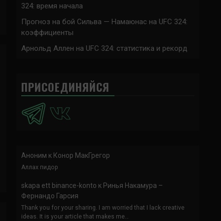
324: время начала
Прогноз на бой Сильва — Намаюнас на UFC 324:
коэффициенты
Арнольд Аллен на UFC 324: статистика и рекорд
ПРИСОЕДИНЯЙСЯ
Аноним
к
Конор МакГрегор
Аллах пидор
skapa ett binance-konto
к
Ринья Накамура –
Фернандо Гарсия
Thank you for your sharing. I am worried that I lack creative
ideas. It is your article that makes me…