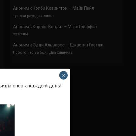
Аноним
к
Колби Ковингтон — Майк Пайл
тут два раунда только
Аноним
к
Карлос Кондит – Макс Гриффин
эх жаль(
Аноним
к
Эдди Альварес — Джастин Гаетжи
Просто что за бой!! Два хищника
×
 виды спорта каждый день!