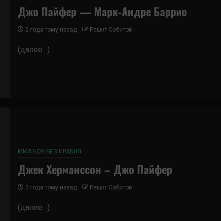
Джо Пайфер — Марк-Андре Баррио
2 года тому назад
Решит Сабитов
(далее…)
ММА БОИ БЕЗ ПРАВИЛ
Джек Херманссон – Джо Пайфер
2 года тому назад
Решит Сабитов
(далее…)