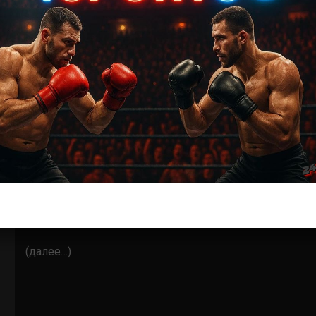
В воскресенье, 11 февраля, в Лас-Вегасе состоится
турнир UFC Fight Night: Hermansson vs. Pyfer, в
главном событии которого встретятся два...
ММА БОИ БЕЗ ПРАВИЛ
Джозеф Пайфер – Абдул Разак Альхассан
3 года тому назад
Решит Сабитов
(далее…)