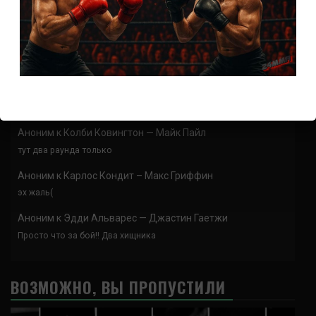
Аноним
к
Конор МакГрегор
Аллах пидор
skapa ett binance-konto
к
Ринья Накамура – Фернандо
Гарсия
Thank you for your sharing. I am worried that I lack creative ideas. It
is your article that makes me…
Аноним
к
Колби Ковингтон — Майк Пайл
тут два раунда только
Аноним
к
Карлос Кондит – Макс Гриффин
эх жаль(
Аноним
к
Эдди Альварес — Джастин Гаетжи
Просто что за бой!! Два хищника
ВОЗМОЖНО, ВЫ ПРОПУСТИЛИ