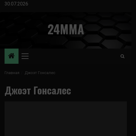
Перейти
30.07.2026
к
содержимому
24MMA
Основное
меню
Главная
Джоэт Гонсалес
Джоэт Гонсалес