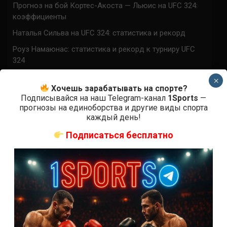
Прогноз на бой Кортес-Акоста — Льюис на UFC 324:
коэффициенты
Наталья Сильва на UFC 324: статистика и рекорд
Роуз Намаюнас: статистика и рекорд к турниру UFC
324
Где смотреть бой Сильва — Намаюнас на UFC 324:
×
время начала
Хочешь зарабатывать на спорте?
Подписывайся на наш Telegram-канал
1Sports
—
Прогноз на бой Сильва — Намаюнас на UFC 324:
прогнозы на единоборства и другие виды спорта
коэффициенты
каждый день!
Арнольд Аллен на UFC 324: статистика и рекорд
Подписаться бесплатно
ПРИСОЕДИНЯЙСЯ