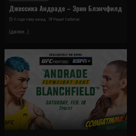
Джессика Андраде – Эрин Блэнчфилд
3 года тому назад
Решит Сабитов
(далее…)