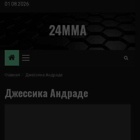
Перейти
01.08.2026
к
содержимому
24MMA
Основное
меню
Главная
Джессика Андраде
Джессика Андраде