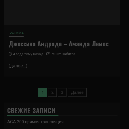
Бои ММА
Джессика Андраде – Аманда Лемос
4 года тому назад
Решит Сабитов
(далее…)
Пагинация
1
2
3
Далее
записей
СВЕЖИЕ ЗАПИСИ
ACA 200 прямая трансляция