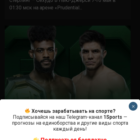
Стерлинг – Сехудо В Нью-Джерси 7-го мая в
01:30 мск на арене «Prudential...
×
Хочешь зарабатывать на спорте?
Подписывайся на наш Telegram-канал
1Sports
—
Новости ММА
Турниры UFC
прогнозы на единоборства и другие виды спорта
UFC 288 Стерлинг vs. Сехудо
каждый день!
Подписаться бесплатно