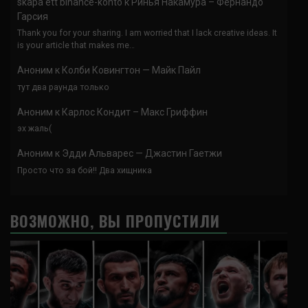
skapa ett binance-konto
к
Ринья Накамура – Фернандо
Гарсия
Thank you for your sharing. I am worried that I lack creative ideas. It
is your article that makes me…
Аноним
к
Колби Ковингтон — Майк Пайл
тут два раунда только
Аноним
к
Карлос Кондит – Макс Гриффин
эх жаль(
Аноним
к
Эдди Альварес — Джастин Гаетжи
Просто что за бой!! Два хищника
ВОЗМОЖНО, ВЫ ПРОПУСТИЛИ