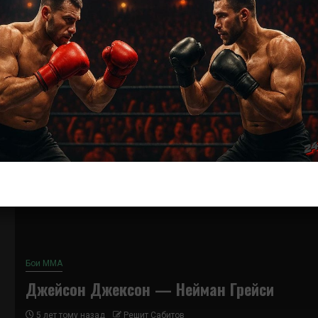
Новости ММА
Трансляции Bellator
Bellator 260 прямая трансляция
5 лет тому назад
Решит Сабитов
Где и когда смотреть трансляцию Bellator 260 Лима
vs. Амосов 12 июня в 04:00 мск на спортивной арене
«Mohegan Sun»...
Бои ММА
Джейсон Джексон — Нейман Грейси
5 лет тому назад
Решит Сабитов