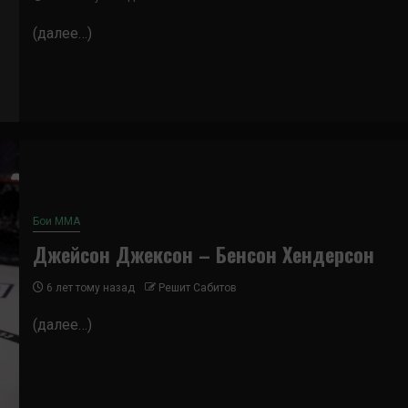
(далее…)
Бои ММА
Джейсон Джексон – Бенсон Хендерсон
6 лет тому назад
Решит Сабитов
(далее…)