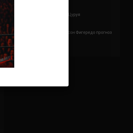
Аноним
к
Джошуа Ван — Ри Цуруя
Не пошла саранча
Аноним
к
Роб Фонт – Дейвесон Фигередо прогноз
на бой