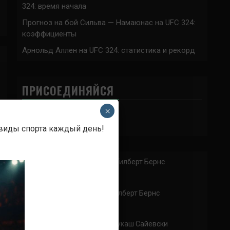
324: время начала
Прогноз на бой Сильва — Намаюнас на UFC 324:
коэффициенты
Арнольд Аллен на UFC 324: статистика и рекорд
ПРИСОЕДИНЯЙСЯ
×
 виды спорта каждый день!
Аноним
к
Хамзат Чимаев – Гилберт Бернс
Отдуши за бои
Аноним
к
Демиан Майа – Гилберт Бернс
Аноним
к
Гилберт Бернс – Лукаш Сайевски