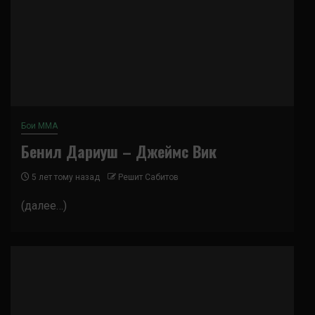
Бои ММА
Бенил Дариуш – Джеймс Вик
5 лет тому назад
Решит Сабитов
(далее…)