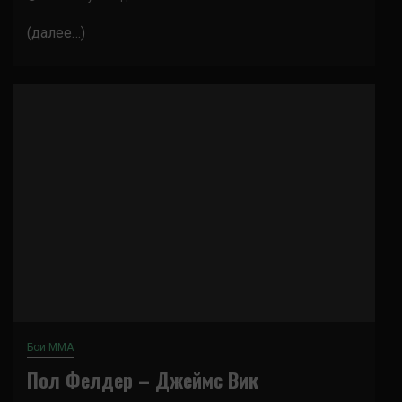
(далее…)
Бои ММА
Пол Фелдер – Джеймс Вик