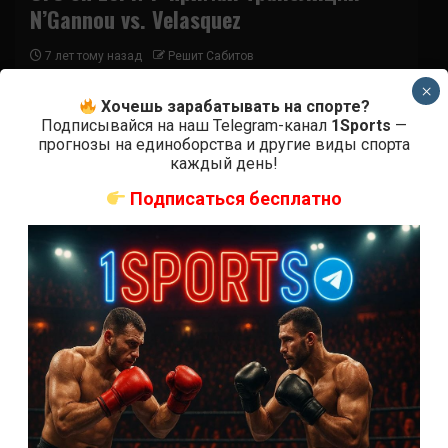
N’Gannou vs. Velasquez
7 лет тому назад
Решит Сабитов
×
Где и когда смотреть трансляцию UFC on ESPN 1:
Хочешь зарабатывать на спорте?
Нганну – Веласкес 18 февраля в 01:30 (МСК) на
Подписывайся на наш Telegram-канал
1Sports
—
арене Токинг Стик...
прогнозы на единоборства и другие виды спорта
каждый день!
Подписаться бесплатно