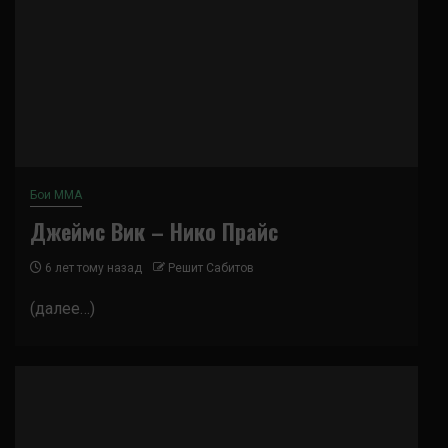
Бои ММА
Джеймс Вик – Нико Прайс
6 лет тому назад
Решит Сабитов
(далее…)