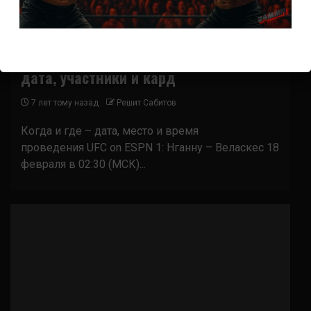
Новости ММА
UFC on ESPN 1 N’Gannou vs. Velasquez –
дата, участники и кард
7 лет тому назад
Решит Сабитов
Когда и где – дата, место и время
проведения UFC on ESPN 1: Нганну – Веласкес 18
февраля в 02:30 (МСК)...