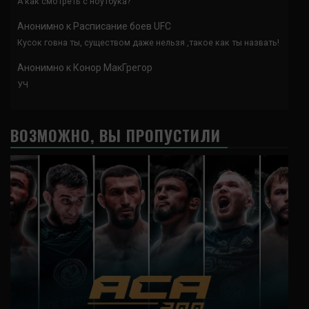
А как смотреть с ноутбука?
Анонимно
к
Расписание боев UFC
Кусок говна ты, существом даже нельзя ,такое как ты назвать!
Анонимно
к
Конор МакГрегор
УЧ
ВОЗМОЖНО, ВЫ ПРОПУСТИЛИ