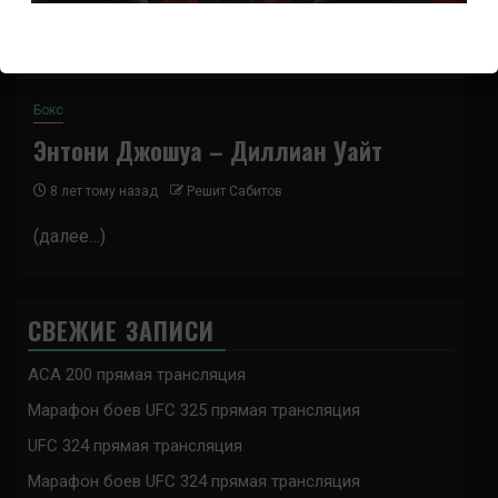
Бокс
Энтони Джошуа – Диллиан Уайт
8 лет тому назад
Решит Сабитов
(далее…)
СВЕЖИЕ ЗАПИСИ
ACA 200 прямая трансляция
Марафон боев UFC 325 прямая трансляция
UFC 324 прямая трансляция
Марафон боев UFC 324 прямая трансляция