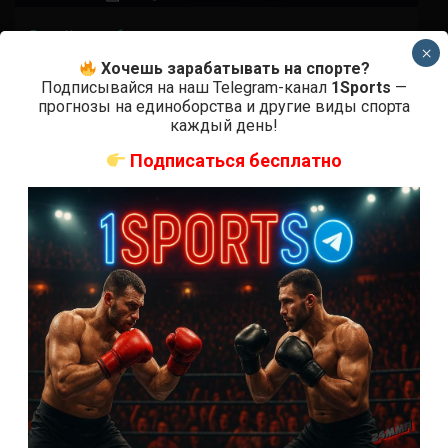
Бокс
Новости бокса
×
Поветкин – Уайт прямая трансляция
Хочешь зарабатывать на спорте?
Подписывайся на наш Telegram-канал
1Sports
—
прогнозы на единоборства и другие виды спорта
6 лет тому назад
Решит Сабитов
каждый день!
Где и когда смотреть онлайн трансляцию
Подписаться бесплатно
Поветкин – Уайт 22 августа в ~ 23:00 мск в
Лондоне начнется боксерский вечер,...