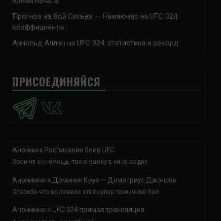
время начала
Прогноз на бой Сильва — Намаюнас на UFC 324:
коэффициенты
Арнольд Аллен на UFC 324: статистика и рекорд
ПРИСОЕДИНЯЙСЯ
Аноним
к
Расписание боев UFC
Соси чл.ен немощь, твою мамку в кино водил
Анонимно
к
Доминик Круз — Деметриус Джонсон
Спасибо что выложили этот супер техничный бой
Анонимно
к
UFC 324 прямая трансляция