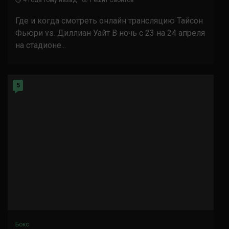
4 года тому назад
Решит Сабитов
Где и когда смотреть онлайн трансляцию Тайсон
Фьюри vs. Диллиан Уайт В ночь с 23 на 24 апреля
на стадионе...
5
Бокс