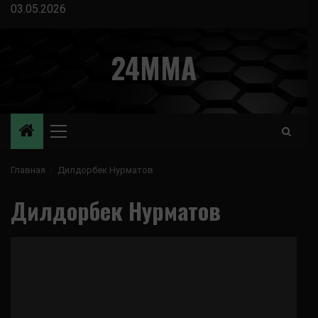
Перейти
03.05.2026
к
содержимому
24MMA
Основное
меню
Главная
Дилдорбек Нурматов
Дилдорбек Нурматов