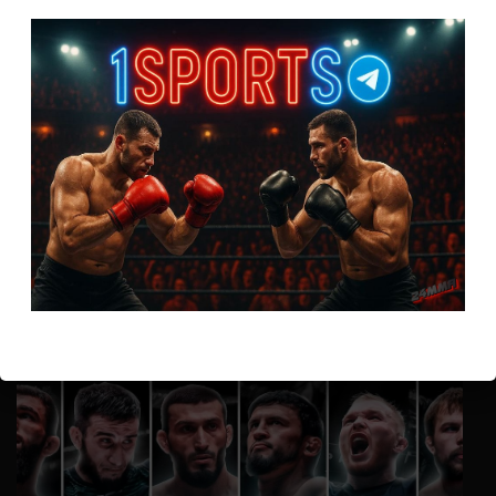
Аноним
к
Расписание боев UFC
По буквам Я ебал твою толстенькую мамашу
Аноним
к
Расписание боев UFC
Соси чл.ен немощь, твою мамку в кино водил
Анонимно
к
Доминик Круз — Деметриус Джонсон
Спасибо что выложили этот супер техничный бой
Анонимно
к
UFC 324 прямая трансляция
А как смотреть с ноутбука?
ВОЗМОЖНО, ВЫ ПРОПУСТИЛИ