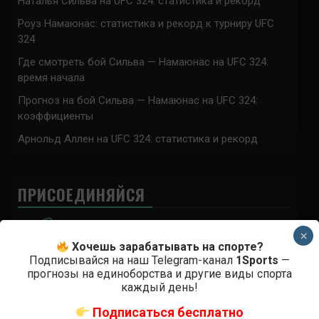
Наталья Сильва на UFC 324: статистика и рекорд
Роуз Намаюнас: статистика и рекорд к турниру UFC
324
Где смотреть бой Сильва — Намаюнас на UFC 324:
время начала
Прогноз на бой Сильва — Намаюнас на UFC 324:
коэффициенты
Арнольд Аллен на UFC 324: статистика и рекорд
ПРИСОЕДИНЯЙСЯ
×
Хочешь зарабатывать на спорте?
Подписывайся на наш Telegram-канал
1Sports
—
прогнозы на единоборства и другие виды спорта
каждый день!
Аноним
к
Роб Фонт – Дейвесон Фигередо прогноз на бой
Подписаться бесплатно