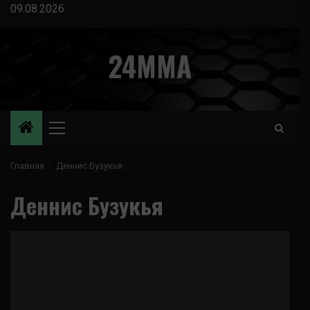
Перейти
09.08.2026
к
содержимому
24MMA
Основное
меню
Главная
Деннис Бузукья
Деннис Бузукья