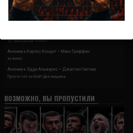
skapa ett binance-konto
к
Ринья Накамура – Фернандо
Гарсия
Thank you for your sharing. I am worried that I lack creative ideas. It
is your article that makes me…
Аноним
к
Колби Ковингтон — Майк Пайл
тут два раунда только
Аноним
к
Карлос Кондит – Макс Гриффин
эх жаль(
Аноним
к
Эдди Альварес — Джастин Гаетжи
Просто что за бой!! Два хищника
ВОЗМОЖНО, ВЫ ПРОПУСТИЛИ