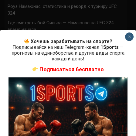
Роуз Намаюнас: статистика и рекорд к турниру UFC
324
Где смотреть бой Сильва — Намаюнас на UFC 324:
время начала
×
Прогноз на бой Сильва — Намаюнас на UFC 324:
Хочешь зарабатывать на спорте?
коэффициенты
Подписывайся на наш Telegram-канал
1Sports
—
прогнозы на единоборства и другие виды спорта
Арнольд Аллен на UFC 324: статистика и рекорд
каждый день!
Подписаться бесплатно
ПРИСОЕДИНЯЙСЯ
Аноним
к
Конор МакГрегор
Аллах пидор