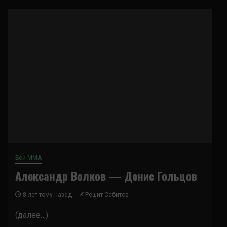
Бои ММА
Александр Волков — Денис Гольцов
8 лет тому назад
Решит Сабитов
(далее…)