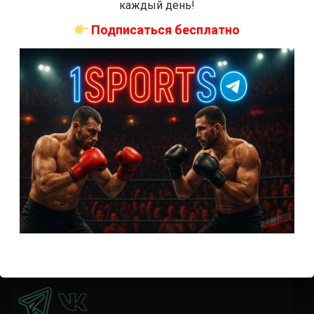
каждый день!
время начала
Подписаться бесплатно
Прогноз на бой Кортес-Акоста — Льюис на UFC 324:
коэффициенты
Наталья Сильва на UFC 324: статистика и рекорд
Роуз Намаюнас: статистика и рекорд к турниру UFC
324
Где смотреть бой Сильва — Намаюнас на UFC 324:
время начала
Прогноз на бой Сильва — Намаюнас на UFC 324:
коэффициенты
Арнольд Аллен на UFC 324: статистика и рекорд
ПРИСОЕДИНЯЙСЯ