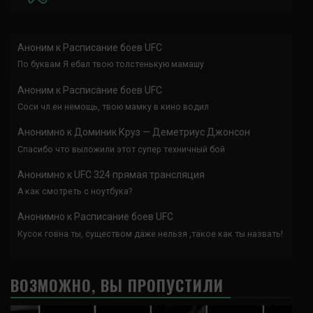
Аноним
к
Расписание боев UFC
По буквам Я ебал твою толстенькую мамашу
Аноним
к
Расписание боев UFC
Соси чл.ен немощь, твою мамку в кино водил
Анонимно
к
Доминик Круз — Деметриус Джонсон
Спасибо что выложили этот супер техничный бой
Анонимно
к
UFC 324 прямая трансляция
А как смотреть с ноутбука?
Анонимно
к
Расписание боев UFC
Кусок говна ты, существом даже нельзя ,такое как ты назвать!
ВОЗМОЖНО, ВЫ ПРОПУСТИЛИ