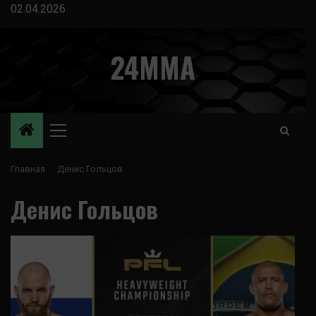
Перейти
02.04.2026
к
содержимому
24MMA
Основное
меню
Главная
Денис Гольцов
Денис Гольцов