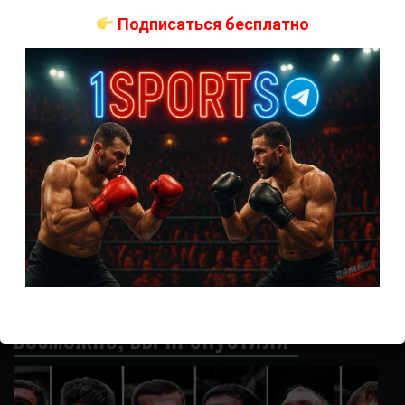
Подписаться бесплатно
Аноним
к
Хамзат Чимаев – Гилберт Бернс
Отдуши за бои
Аноним
к
Демиан Майа – Гилберт Бернс
Аноним
к
Гилберт Бернс – Лукаш Сайевски
Аноним
к
Джошуа Ван — Ри Цуруя
Не пошла саранча
Аноним
к
Роб Фонт – Дейвесон Фигередо прогноз на бой
ВОЗМОЖНО, ВЫ ПРОПУСТИЛИ