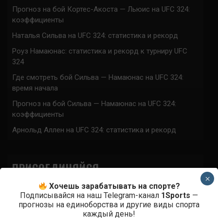
Прогноз на бой Кортес-Акоста — Льюис на UFC 324:
коэффициенты
Наталья Сильва на UFC 324: статистика и рекорд
Роуз Намаюнас: статистика и рекорд к турниру UFC
324
Где смотреть бой Сильва — Намаюнас на UFC 324:
время начала
Прогноз на бой Сильва — Намаюнас на UFC 324:
коэффициенты
Арнольд Аллен на UFC 324: статистика и рекорд
ПРИСОЕДИНЯЙСЯ
×
Хочешь зарабатывать на спорте?
Подписывайся на наш Telegram-канал
1Sports
—
прогнозы на единоборства и другие виды спорта
каждый день!