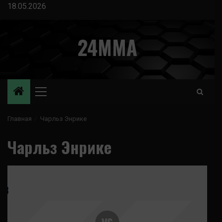
Перейти
18.05.2026
к
содержимому
24MMA
Основное
меню
Главная
Чарльз Энрике
Чарльз Энрике