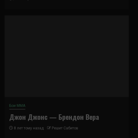
Бои ММА
Джон Джонс — Брендон Вера
8 лет тому назад
Решит Сабитов