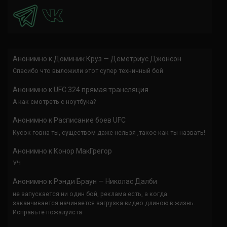
Анонимно
к
Доминик Круз — Деметриус Джонсон
Спасибо что выложили этот супер техничный бой
Анонимно
к
UFC 324 прямая трансляция
А как смотреть с ноутбука?
Анонимно
к
Расписание боев UFC
Кусок говна ты, существом даже нельзя ,такое как ты назвать!
Анонимно
к
Конор МакГрегор
УЧ
Анонимно
к
Рэнди Браун — Николас Далби
не запускается ни один бой, реклама есть, а когда
заканчивается начинается загрузка видео длиною в жизнь.
Исправьте пожалуйста