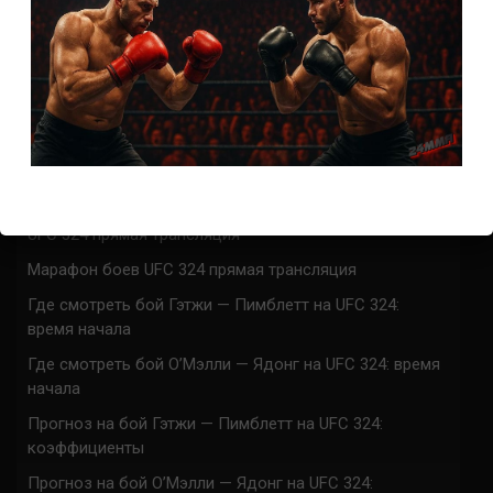
(далее…)
СВЕЖИЕ ЗАПИСИ
ACA 200 прямая трансляция
Марафон боев UFC 325 прямая трансляция
UFC 324 прямая трансляция
Марафон боев UFC 324 прямая трансляция
Где смотреть бой Гэтжи — Пимблетт на UFC 324:
время начала
Где смотреть бой О’Мэлли — Ядонг на UFC 324: время
начала
Прогноз на бой Гэтжи — Пимблетт на UFC 324:
коэффициенты
Прогноз на бой О’Мэлли — Ядонг на UFC 324: