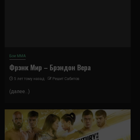
Бои ММА
Фрэнк Мир – Брэндон Вера
5 лет тому назад
Решит Сабитов
(далее…)