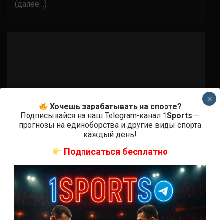
(далее…)
×
Хочешь зарабатывать на спорте?
Подписывайся на наш Telegram-канал
1Sports
—
прогнозы на единоборства и другие виды спорта
каждый день!
Подписаться бесплатно
Бои ММА
Фабрисио Вердум — Брендон Вера
8 лет тому назад
Решит Сабитов