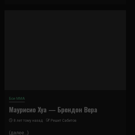
Бои ММА
Маурисио Хуа — Брендон Вера
8 лет тому назад
Решит Сабитов
(далее…)