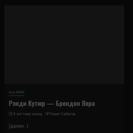
Бои ММА
Рэнди Кутюр — Брендон Вера
8 лет тому назад
Решит Сабитов
(далее…)