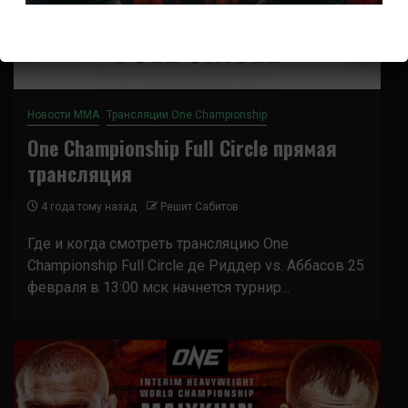
Новости ММА
Трансляции One Championship
One Championship Full Circle прямая
трансляция
4 года тому назад
Решит Сабитов
Где и когда смотреть трансляцию One
Championship Full Circle де Риддер vs. Аббасов 25
февраля в 13:00 мск начнется турнир...