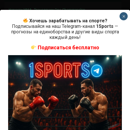
Новости ММА
Трансляции One Championship
×
One Championship One X прямая
Хочешь зарабатывать на спорте?
Подписывайся на наш Telegram-канал
1Sports
—
трансляция
прогнозы на единоборства и другие виды спорта
каждый день!
4 года тому назад
Решит Сабитов
Подписаться бесплатно
Где и когда смотреть трансляцию One
Championship One X 26 марта в Сингапуре
пройдет турнир лучшей азиатской лиги ONE: Х....