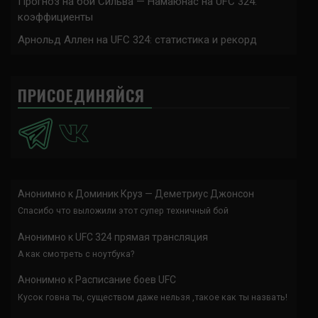
Прогноз на бой Сильва — Намаюнас на UFC 324:
коэффициенты
Арнольд Аллен на UFC 324: статистика и рекорд
ПРИСОЕДИНЯЙСЯ
Анонимно
к
Доминик Круз — Деметриус Джонсон
Спасибо что выложили этот супер техничный бой
Анонимно
к
UFC 324 прямая трансляция
А как смотреть с ноутбука?
Анонимно
к
Расписание боев UFC
Кусок говна ты, существом даже нельзя ,такое как ты назвать!