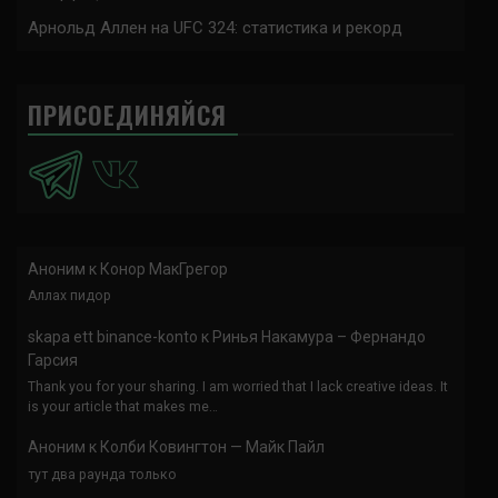
Арнольд Аллен на UFC 324: статистика и рекорд
ПРИСОЕДИНЯЙСЯ
Аноним
к
Конор МакГрегор
Аллах пидор
skapa ett binance-konto
к
Ринья Накамура – Фернандо
Гарсия
Thank you for your sharing. I am worried that I lack creative ideas. It
is your article that makes me…
Аноним
к
Колби Ковингтон — Майк Пайл
тут два раунда только