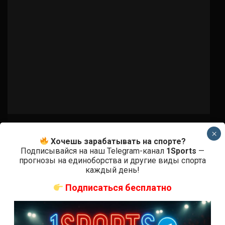
Бои ММА
×
Хочешь зарабатывать на спорте?
Келвин Каттар – Арнольд Аллен
Подписывайся на наш Telegram-канал
1Sports
—
прогнозы на единоборства и другие виды спорта
4 года тому назад
Решит Сабитов
каждый день!
(далее…)
Подписаться бесплатно