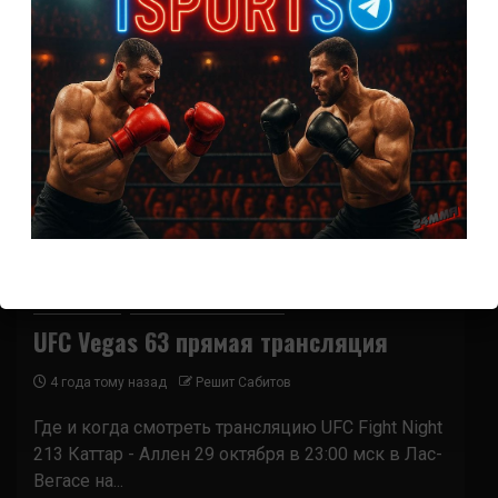
Новости ММА
Прямая трансляция UFC
UFC Vegas 63 прямая трансляция
4 года тому назад
Решит Сабитов
Где и когда смотреть трансляцию UFC Fight Night
213 Каттар - Аллен 29 октября в 23:00 мск в Лас-
Вегасе на...