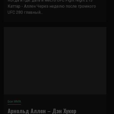
Когда и где: дата и место UFC Fight Night 213
Каттар - Аллен Через неделю после громкого
UFC 280 главный...
Бои ММА
Арнольд Аллен – Дэн Хукер