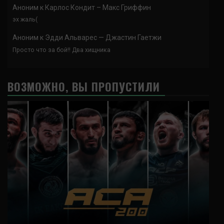
Аноним
к
Карлос Кондит – Макс Гриффин
эх жаль(
Аноним
к
Эдди Альварес — Джастин Гаетжи
Просто что за бой!! Два хищника
ВОЗМОЖНО, ВЫ ПРОПУСТИЛИ