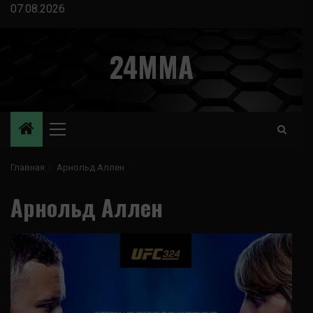
Перейти
07.08.2026
к
содержимому
24MMA
Основное
меню
Главная
Арнольд Аллен
Арнольд Аллен