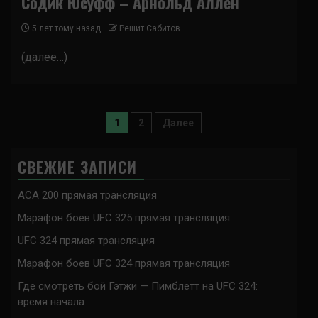
Содик Юсуфф – Арнольд Аллен
5 лет тому назад
Решит Сабитов
(далее…)
Пагинация
1
2
Далее
записей
СВЕЖИЕ ЗАПИСИ
ACA 200 прямая трансляция
Марафон боев UFC 325 прямая трансляция
UFC 324 прямая трансляция
Марафон боев UFC 324 прямая трансляция
Где смотреть бой Гэтжи — Пимблетт на UFC 324:
время начала