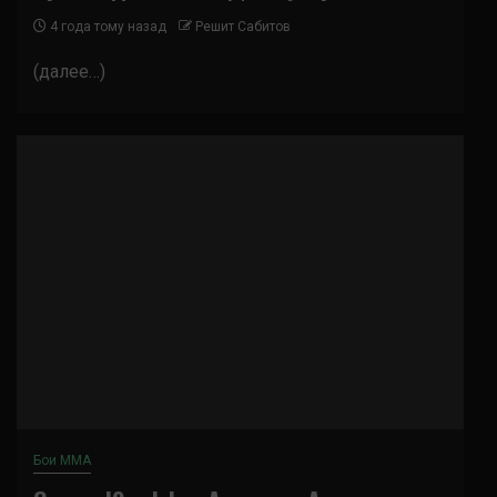
4 года тому назад
Решит Сабитов
(далее…)
Бои ММА