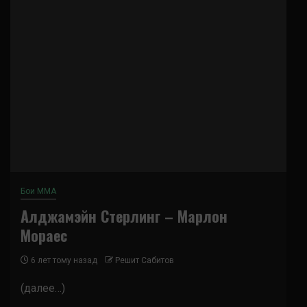
Бои ММА
Алджамэйн Стерлинг – Марлон
Мораес
6 лет тому назад
Решит Сабитов
(далее…)