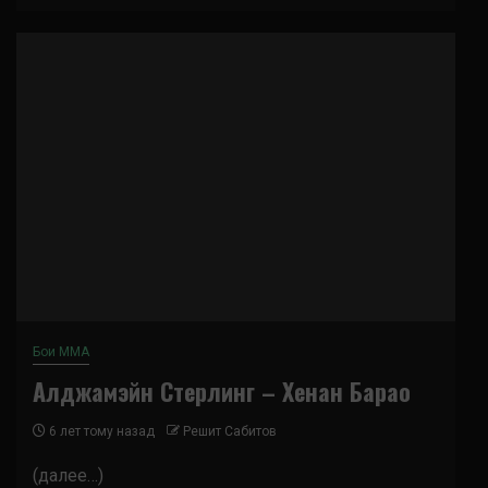
Бои ММА
Алджамэйн Стерлинг – Хенан Барао
6 лет тому назад
Решит Сабитов
(далее…)