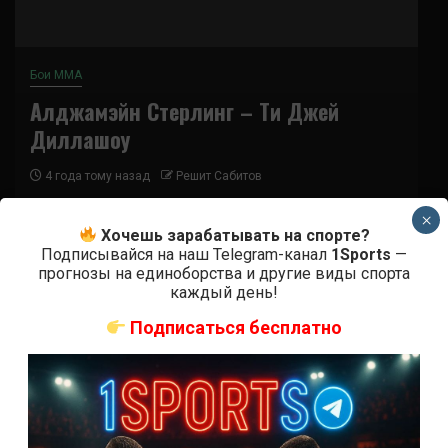
Бои ММА
Алджамэйн Стерлинг – Ти Джей
Диллашоу
4 года тому назад
Решит Сабитов
(далее…)
×
Хочешь зарабатывать на спорте?
Подписывайся на наш Telegram-канал
1Sports
—
прогнозы на единоборства и другие виды спорта
каждый день!
93
Подписаться бесплатно