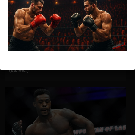
Бои ММА
Петр Ян – Алджамэйн Стерлинг
5 лет тому назад
Решит Сабитов
(далее…)