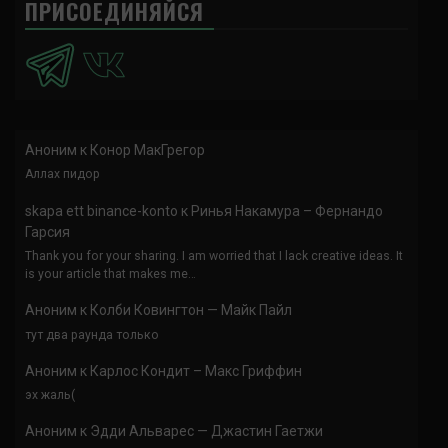
ПРИСОЕДИНЯЙСЯ
Аноним
к
Конор МакГрегор
Аллах пидор
skapa ett binance-konto
к
Ринья Накамура – Фернандо
Гарсия
Thank you for your sharing. I am worried that I lack creative ideas. It
is your article that makes me…
Аноним
к
Колби Ковингтон — Майк Пайл
тут два раунда только
Аноним
к
Карлос Кондит – Макс Гриффин
эх жаль(
Аноним
к
Эдди Альварес — Джастин Гаетжи