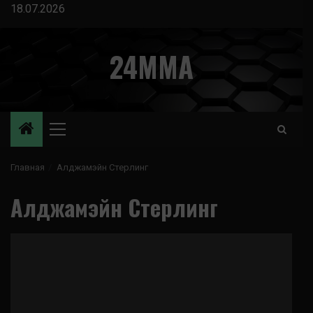
Перейти
18.07.2026
к
содержимому
24MMA
Основное
меню
Главная
Алджамэйн Стерлинг
Алджамэйн Стерлинг