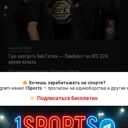
Новости ММА
Где смотреть бой Гэтжи — Пимблетт на UFC 324:
время начала
2 недели тому назад
Решит Сабитов
Хочешь зарабатывать на спорте?
egram-канал
1Sports
— прогнозы на единоборства и другие
Подписаться бесплатно