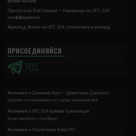
время начала
Прогноз на бой Сильва — Намаюнас на UFC 324:
коэффициенты
Арнольд Аллен на UFC 324: статистика и рекорд
ПРИСОЕДИНЯЙСЯ
Анонимно
к
Доминик Круз — Деметриус Джонсон
Спасибо что выложили этот супер техничный бой
Анонимно
к
UFC 324 прямая трансляция
А как смотреть с ноутбука?
Анонимно
к
Расписание боев UFC