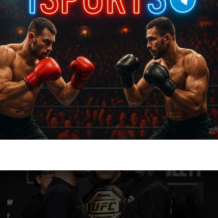
Новости ММА
Где смотреть бой О’Мэлли — Ядонг на UFC 324:
время начала
2 недели тому назад
Решит Сабитов