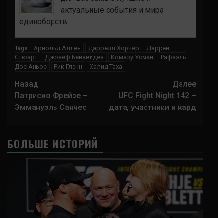
актуальные события и мира
единоборств.
Арнольд Аллен
Даррелл Хорчер
Даррен
Tags:
Стюарт
Джозеф Бенавидез
Комару Усман
Рафаэль
Дос Аньос
Рик Гленн
Халид Таха
Навигация
Назад
Далее
записи
Патрисио Фрейре –
UFC Fight Night 142 –
Эммануэль Санчес
дата, участники и кард
БОЛЬШЕ ИСТОРИЙ