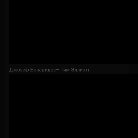
Джозеф Бенавидез— Тим Эллиотт