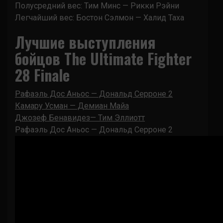
Полусредний вес: Тим Минс — Рикки Рэйни
Легчайший вес: Бостон Сэлмон — Халид Таха
Лучшие выступления
бойцов The Ultimate Fighter
28 Finale
Рафаэль Дос Аньос — Дональд Серроне 2
Камару Усман — Демиан Майа
Джозеф Бенавидез— Тим Эллиотт
Рафаэль Дос Аньос — Дональд Серроне 2