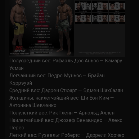
Полусредний вес:
Рафаэль Дос Аньос
— Камару
Усман
Легчайший вес: Педро Муньос — Брайан
Кэррэуэй
Средний вес: Даррен Стюарт — Эдмен Шахбазян
Женщины, наилегчайший вес: Ши Еон Ким —
Антонина Шевченко
Полулегкий вес: Рик Гленн — Арнольд Аллен
Наилегчайший вес: Джозеф Бенавидес — Алекс
Перес
Легкий вес: Рузвельт Робертс — Даррелл Хорчер