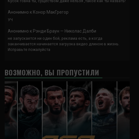
Кусок говна ты, существом даже нельзя ,такое как ты назвать!
Анонимно
к
Конор МакГрегор
УЧ
Анонимно
к
Рэнди Браун — Николас Далби
не запускается ни один бой, реклама есть, а когда
заканчивается начинается загрузка видео длиною в жизнь.
Исправьте пожалуйста
ВОЗМОЖНО, ВЫ ПРОПУСТИЛИ