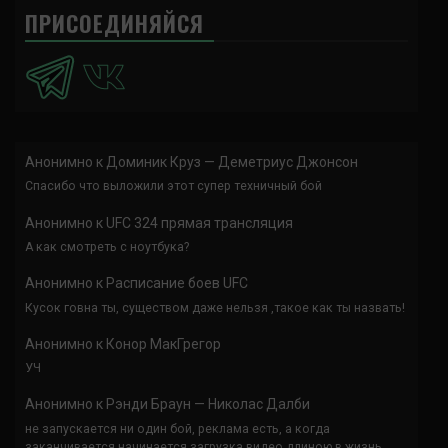
ПРИСОЕДИНЯЙСЯ
Анонимно
к
Доминик Круз — Деметриус Джонсон
Спасибо что выложили этот супер техничный бой
Анонимно
к
UFC 324 прямая трансляция
А как смотреть с ноутбука?
Анонимно
к
Расписание боев UFC
Кусок говна ты, существом даже нельзя ,такое как ты назвать!
Анонимно
к
Конор МакГрегор
УЧ
Анонимно
к
Рэнди Браун — Николас Далби
не запускается ни один бой, реклама есть, а когда
заканчивается начинается загрузка видео длиною в жизнь.