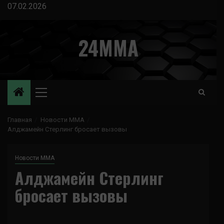
Перейти
07.02.2026
к
содержимому
24MMA
Основное
меню
Главная
Новости ММА
Алджамейн Стерлинг бросает вызовы
Новости ММА
Алджамейн Стерлинг
бросает вызовы