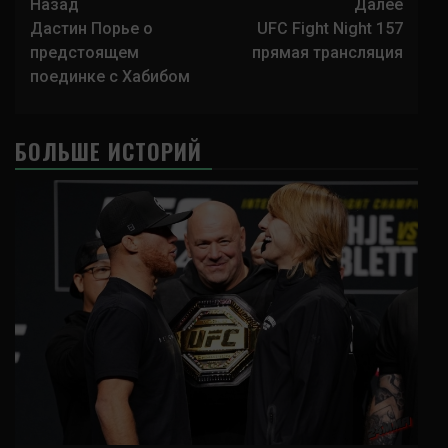
Навигация
Назад
Далее
записи
Дастин Порье о
UFC Fight Night 157
предстоящем
прямая трансляция
поединке с Хабибом
БОЛЬШЕ ИСТОРИЙ