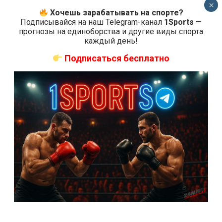
×
Хочешь зарабатывать на спорте?
Подписывайся на наш Telegram-канал
1Sports
—
прогнозы на единоборства и другие виды спорта
каждый день!
Подписаться бесплатно
СВЕЖИЕ ЗАПИСИ
ACA 200 прямая трансляция
Марафон боев UFC 325 прямая трансляция
UFC 324 прямая трансляция
Марафон боев UFC 324 прямая трансляция
Где смотреть бой Гэтжи — Пимблетт на UFC 324:
время начала
Где смотреть бой О’Мэлли — Ядонг на UFC 324: время
начала
Прогноз на бой Гэтжи — Пимблетт на UFC 324: