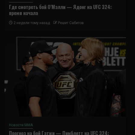
Где смотреть бой О’Мэлли — Ядонг на UFC 324:
время начала
2 недели тому назад
Решит Сабитов
Новости ММА
Прогноз на бой Гэтжи — Пимблетт на UFC 324: