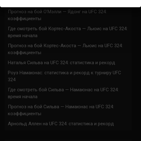
коэффициенты
Прогноз на бой О’Мэлли — Ядонг на UFC 324:
коэффициенты
Где смотреть бой Кортес-Акоста — Льюис на UFC 324:
время начала
Прогноз на бой Кортес-Акоста — Льюис на UFC 324:
коэффициенты
Наталья Сильва на UFC 324: статистика и рекорд
Роуз Намаюнас: статистика и рекорд к турниру UFC
324
Где смотреть бой Сильва — Намаюнас на UFC 324:
время начала
Прогноз на бой Сильва — Намаюнас на UFC 324:
коэффициенты
Арнольд Аллен на UFC 324: статистика и рекорд