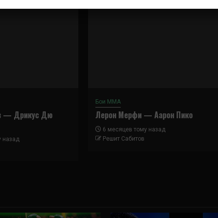
Бои ММА
в — Дрикус Дю
Лерон Мерфи — Аарон Пико
6 месяцев тому назад
Решит Сабитов
у назад