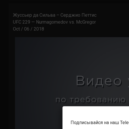
Жуссьер да Сильва – Серджио Петтис
UFC 229 — Nurmagomedov vs. McGregor
Oct / 06 / 2018
Подписывайся на наш Tel