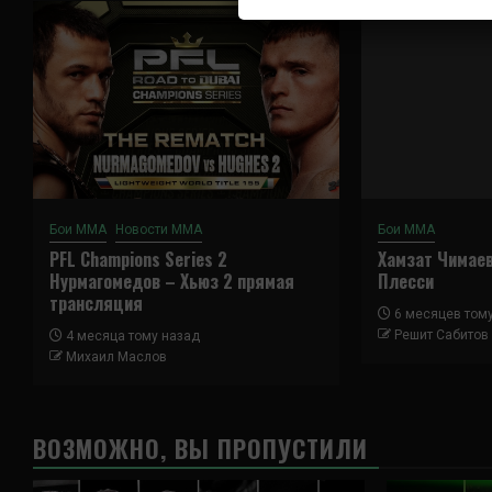
Бои ММА
Новости ММА
Бои ММА
PFL Champions Series 2
Хамзат Чимае
Нурмагомедов – Хьюз 2 прямая
Плесси
трансляция
6 месяцев том
Решит Сабитов
4 месяца тому назад
Михаил Маслов
ВОЗМОЖНО, ВЫ ПРОПУСТИЛИ