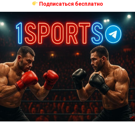
Подписаться бесплатно
ас самые лучшие и актуальные события и мира
Далее
Мишель Уотерсон – Фелис Херриг