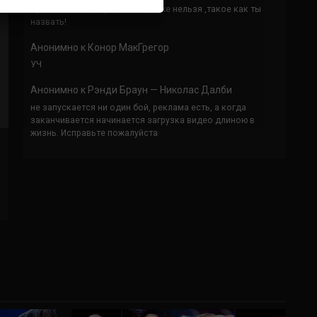
Кусок говна ты, существом даже нельзя ,такое как ты
назвать!
Анонимно
к
Конор МакГрегор
УЧ
Анонимно
к
Рэнди Браун — Николас Далби
не запускается ни один бой, реклама есть, а когда
заканчивается начинается загрузка видео длиною в
жизнь. Исправьте пожалуйста