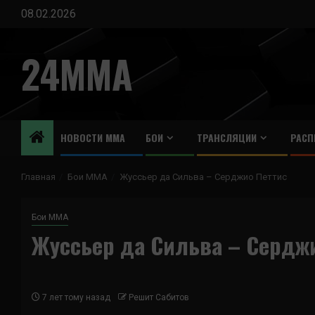
Перейти
08.02.2026
к
содержимому
24MMA
НОВОСТИ ММА
БОИ
ТРАНСЛЯЦИИ
РАСП
Главная
Бои ММА
Жуссьер да Сильва – Серджио Петтис
Бои ММА
Жуссьер да Сильва – Сердж
7 лет тому назад
Решит Сабитов