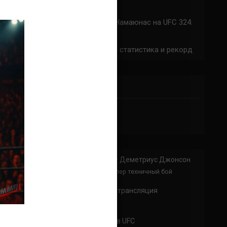
324: время начала
Прогноз на бой Сильва — Намаюнас на UFC 324:
коэффициенты
Арнольд Аллен на UFC 324: статистика и рекорд
ПРИСОЕДИНЯЙСЯ
Анонимно
к
Доминик Круз — Деметриус Джонсон
Спасибо что выложили этот супер техничный бой
Анонимно
к
UFC 324 прямая трансляция
А как смотреть с ноутбука?
Анонимно
к
Расписание боев UFC