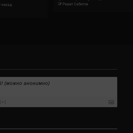
Решит Сабитов
у назад
[+]