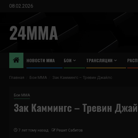
Перейти
08.02.2026
к
содержимому
24MMA
НОВОСТИ ММА
БОИ
ТРАНСЛЯЦИИ
РАСП
Главная
Бои ММА
Зак Каммингс – Тревин Джайлс
Бои ММА
Зак Каммингс – Тревин Джа
7 лет тому назад
Решит Сабитов