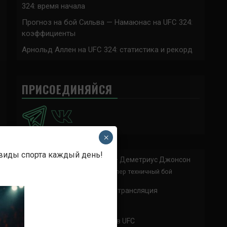
324: время начала
Прогноз на бой Сильва — Намаюнас на UFC 324:
коэффициенты
Арнольд Аллен на UFC 324: статистика и рекорд
ПРИСОЕДИНЯЙСЯ
×
 виды спорта каждый день!
Анонимно
к
Доминик Круз — Деметриус Джонсон
Спасибо что выложили этот супер техничный бой
Анонимно
к
UFC 324 прямая трансляция
А как смотреть с ноутбука?
Анонимно
к
Расписание боев UFC