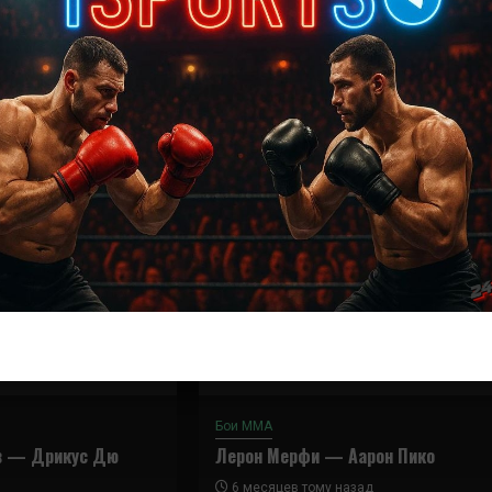
Далее
Эд Херман – Патрик Камминс
Бои ММА
в — Дрикус Дю
Лерон Мерфи — Аарон Пико
6 месяцев тому назад