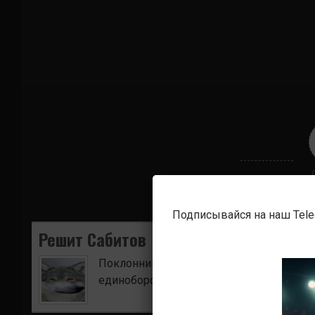
Подписывайся на наш Tel
Решит Сабитов
Поклонник боевых искусств. Ищу для в
единоборств.