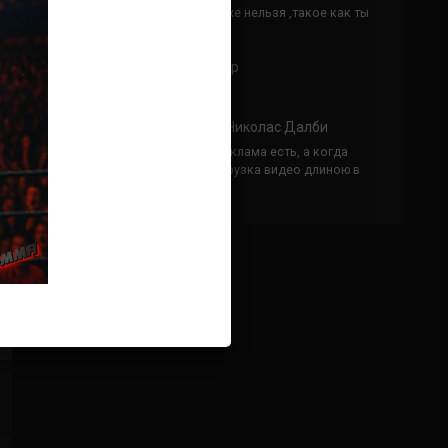
Кусок говна ты, существом даже нельзя ,такое как ты
назвать!
Анонимно
к
Конор МакГрегор
УЧ
Анонимно
к
Рэнди Браун — Николас Далби
не запускается ни один бой, реклама есть, а когда
заканчивается начинается загрузка видео длиною в
жизнь. Исправьте пожалуйста