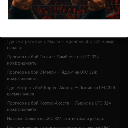
UFC 324 прямая трансляция
Марафон боев UFC 324 прямая трансляция
Где смотреть бой Гэтжи — Пимблетт на UFC 324:
время начала
Где смотреть бой О’Мэлли — Ядонг на UFC 324: время
начала
Прогноз на бой Гэтжи — Пимблетт на UFC 324:
коэффициенты
Прогноз на бой О’Мэлли — Ядонг на UFC 324:
коэффициенты
Где смотреть бой Кортес-Акоста — Льюис на UFC 324:
время начала
Прогноз на бой Кортес-Акоста — Льюис на UFC 324:
коэффициенты
Наталья Сильва на UFC 324: статистика и рекорд
Роуз Намаюнас: статистика и рекорд к турниру UFC