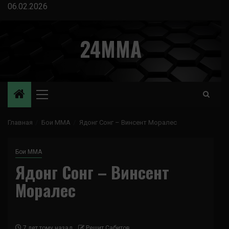
Перейти
06.02.2026
к
содержимому
24MMA
Основное
меню
Главная
Бои ММА
Ядонг Сонг – Винсент Моралес
Бои ММА
Ядонг Сонг – Винсент
Моралес
7 лет тому назад
Решит Сабитов