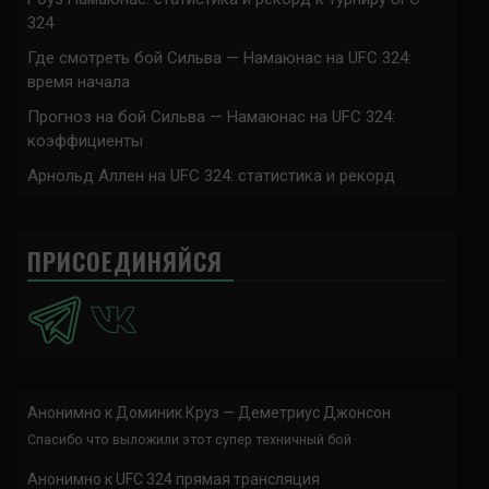
324
Где смотреть бой Сильва — Намаюнас на UFC 324:
время начала
Прогноз на бой Сильва — Намаюнас на UFC 324:
коэффициенты
Арнольд Аллен на UFC 324: статистика и рекорд
ПРИСОЕДИНЯЙСЯ
Анонимно
к
Доминик Круз — Деметриус Джонсон
Спасибо что выложили этот супер техничный бой
Анонимно
к
UFC 324 прямая трансляция