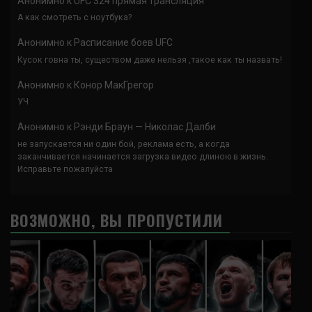
Анонимно
к
UFC 324 прямая трансляция
А как смотреть с ноутбука?
Анонимно
к
Расписание боев UFC
Кусок говна ты, существом даже нельзя ,такое как ты назвать!
Анонимно
к
Конор МакГрегор
УЧ
Анонимно
к
Рэнди Браун — Николас Далби
не запускается ни один бой, реклама есть, а когда
заканчивается начинается загрузка видео длиною в жизнь.
Исправьте пожалуйста
ВОЗМОЖНО, ВЫ ПРОПУСТИЛИ