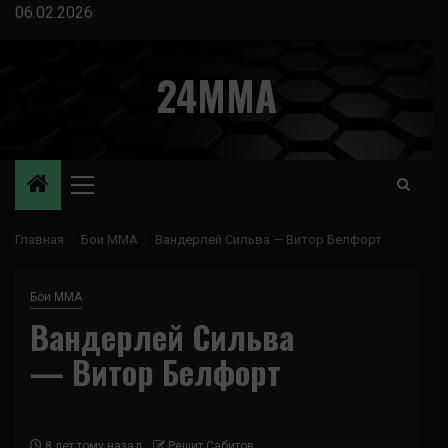
Перейти
06.02.2026
к
содержимому
24MMA
Основное
меню
Главная
Бои ММА
Вандерлей Сильва — Витор Белфорт
Бои ММА
Вандерлей Сильва
— Витор Белфорт
8 лет тому назад
Решит Сабитов