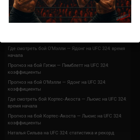
Марафон боев UFC 325 прямая трансляция
UFC 324 прямая трансляция
Марафон боев UFC 324 прямая трансляция
Где смотреть бой Гэтжи — Пимблетт на UFC 324:
время начала
Где смотреть бой О’Мэлли — Ядонг на UFC 324: время
начала
Прогноз на бой Гэтжи — Пимблетт на UFC 324:
коэффициенты
Прогноз на бой О’Мэлли — Ядонг на UFC 324:
коэффициенты
Где смотреть бой Кортес-Акоста — Льюис на UFC 324:
время начала
Прогноз на бой Кортес-Акоста — Льюис на UFC 324:
коэффициенты
Наталья Сильва на UFC 324: статистика и рекорд