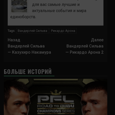
для вас самые лучшие и
актуальные события и мира
единоборств.
Вандерлей Сильва
Рикардо Арона
Tags:
Навигация
Назад
Далее
записи
Вандерлей Сильва
Вандерлей Сильва
— Казухиро Накамура
— Рикардо Арона 2
БОЛЬШЕ ИСТОРИЙ