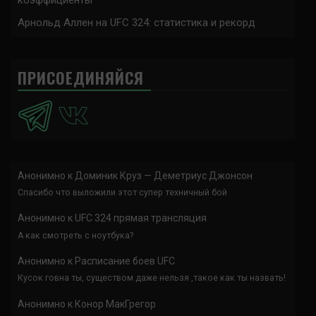
Арнольд Аллен на UFC 324: статистика и рекорд
ПРИСОЕДИНЯЙСЯ
Анонимно
к
Доминик Круз — Деметриус Джонсон
Спасибо что выложили этот супер техничный бой
Анонимно
к
UFC 324 прямая трансляция
А как смотреть с ноутбука?
Анонимно
к
Расписание боев UFC
Кусок говна ты, существом даже нельзя ,такое как ты назвать!
Анонимно
к
Конор МакГрегор