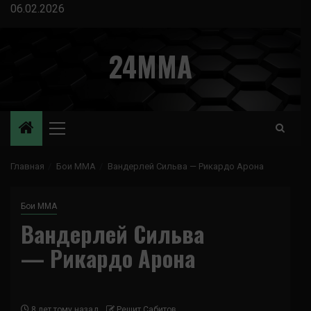
Перейти
06.02.2026
к
содержимому
24MMA
Основное
меню
Главная
Бои ММА
Вандерлей Сильва — Рикардо Арона
Бои ММА
Вандерлей Сильва
— Рикардо Арона
8 лет тому назад
Решит Сабитов