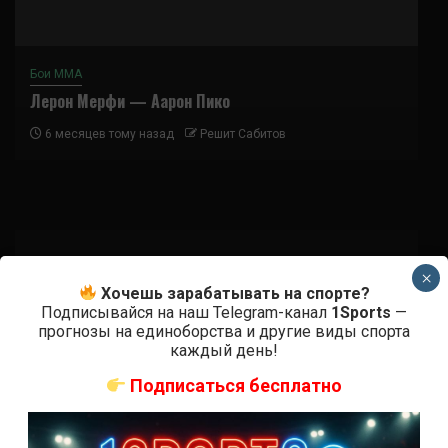
Бои ММА
Лерон Мерфи — Аарон Пико
6 месяцев тому назад
Решит Сабитов
×
Хочешь зарабатывать на спорте?
Подписаться
Подписывайся на наш Telegram-канал
1Sports
—
прогнозы на единоборства и другие виды спорта
каждый день!
Подписаться бесплатно
{}
[+]