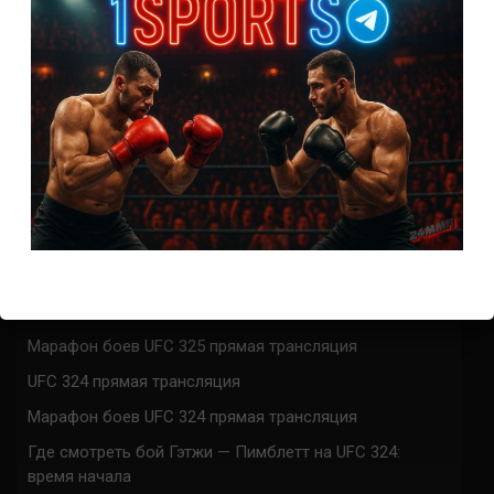
0
КОММЕНТАРИЕВ
СВЕЖИЕ ЗАПИСИ
ACA 200 прямая трансляция
Марафон боев UFC 325 прямая трансляция
UFC 324 прямая трансляция
Марафон боев UFC 324 прямая трансляция
Где смотреть бой Гэтжи — Пимблетт на UFC 324:
время начала