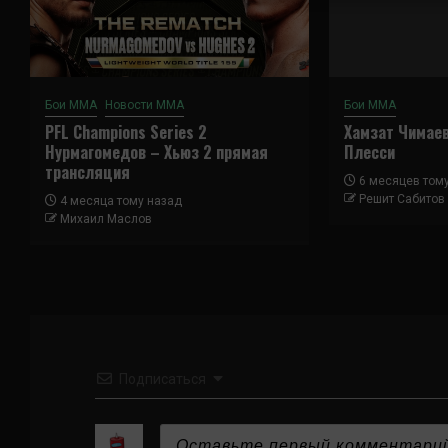
Бои ММА
Новости ММА
Бои ММА
PFL Champions Series 2
Хамзат Чимае
Нурмагомедов – Хьюз 2 прямая
Плесси
трансляция
6 месяцев том
Решит Сабитов
4 месяца тому назад
Михаил Маслов
Подписаться