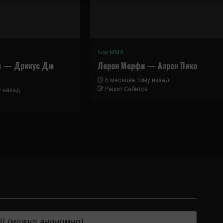
Бои ММА
в — Дрикус Дю
Лерон Мерфи — Аарон Пико
6 месяцев тому назад
Решит Сабитов
у назад