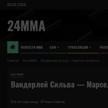
Перейти
06.02.2026
к
содержимому
24MMA
НОВОСТИ ММА
БОИ
ТРАНСЛЯЦИИ
РАСП
Главная
Бои ММА
Вандерлей Сильва — Марсело Барбоза
Бои ММА
Вандерлей Сильва — Марсел
8 лет тому назад
Решит Сабитов