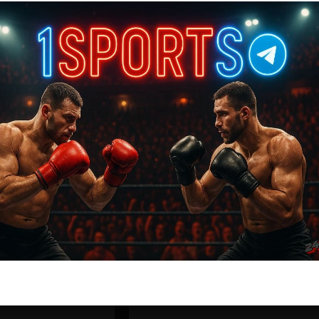
ас самые лучшие и актуальные события и мира
Далее
Вандерлей Сильва — Эджидио Амаро да Коста