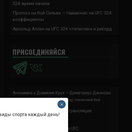
324: время начала
Прогноз на бой Сильва — Намаюнас на UFC 324:
коэффициенты
Арнольд Аллен на UFC 324: статистика и рекорд
ПРИСОЕДИНЯЙСЯ
Анонимно
к
Доминик Круз — Деметриус Джонсон
Спасибо что выложили этот супер техничный бой
×
Анонимно
к
UFC 324 прямая трансляция
 виды спорта каждый день!
А как смотреть с ноутбука?
Анонимно
к
Расписание боев UFC