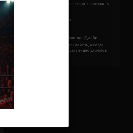
Кусок говна ты, существом даже нельзя ,такое как ты
назвать!
Анонимно
к
Конор МакГрегор
УЧ
Анонимно
к
Рэнди Браун — Николас Далби
не запускается ни один бой, реклама есть, а когда
заканчивается начинается загрузка видео длиною в
жизнь. Исправьте пожалуйста