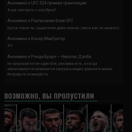
Анонимно
к
UFC 324 прямая трансляция
А как смотреть с ноутбука?
Анонимно
к
Расписание боев UFC
Кусок говна ты, существом даже нельзя ,такое как ты назвать!
Анонимно
к
Конор МакГрегор
УЧ
Анонимно
к
Рэнди Браун — Николас Далби
не запускается ни один бой, реклама есть, а когда
заканчивается начинается загрузка видео длиною в жизнь.
Исправьте пожалуйста
ВОЗМОЖНО, ВЫ ПРОПУСТИЛИ