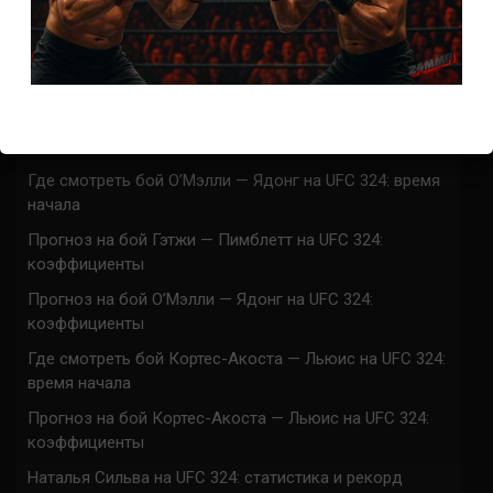
Марафон боев UFC 325 прямая трансляция
UFC 324 прямая трансляция
Марафон боев UFC 324 прямая трансляция
Где смотреть бой Гэтжи — Пимблетт на UFC 324:
время начала
Где смотреть бой О’Мэлли — Ядонг на UFC 324: время
начала
Прогноз на бой Гэтжи — Пимблетт на UFC 324:
коэффициенты
Прогноз на бой О’Мэлли — Ядонг на UFC 324:
коэффициенты
Где смотреть бой Кортес-Акоста — Льюис на UFC 324:
время начала
Прогноз на бой Кортес-Акоста — Льюис на UFC 324:
коэффициенты
Наталья Сильва на UFC 324: статистика и рекорд