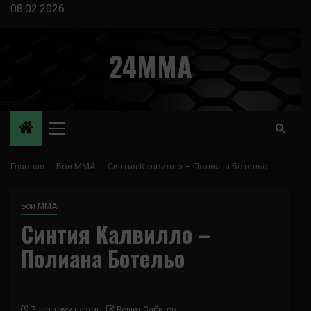
Перейти
08.02.2026
к
содержимому
24MMA
Основное
меню
Главная
Бои ММА
Синтия Калвилло – Полиана Ботельо
Бои ММА
Синтия Калвилло –
Полиана Ботельо
7 лет тому назад
Решит Сабитов