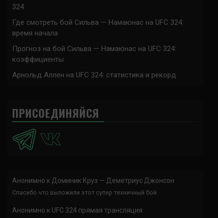
324
Где смотреть бой Сильва — Намаюнас на UFC 324:
время начала
Прогноз на бой Сильва — Намаюнас на UFC 324:
коэффициенты
Арнольд Аллен на UFC 324: статистика и рекорд
ПРИСОЕДИНЯЙСЯ
Анонимно
к
Доминик Круз — Деметриус Джонсон
Спасибо что выложили этот супер техничный бой
Анонимно
к
UFC 324 прямая трансляция