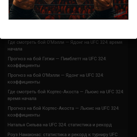
UFC 324 прямая трансляция
Марафон боев UFC 324 прямая трансляция
Где смотреть бой Гэтжи — Пимблетт на UFC 324:
время начала
Где смотреть бой О’Мэлли — Ядонг на UFC 324: время
начала
Прогноз на бой Гэтжи — Пимблетт на UFC 324:
коэффициенты
Прогноз на бой О’Мэлли — Ядонг на UFC 324:
коэффициенты
Где смотреть бой Кортес-Акоста — Льюис на UFC 324:
время начала
Прогноз на бой Кортес-Акоста — Льюис на UFC 324:
коэффициенты
Наталья Сильва на UFC 324: статистика и рекорд
Роуз Намаюнас: статистика и рекорд к турниру UFC