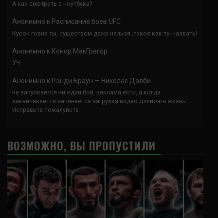
А как смотреть с ноутбука?
Анонимно
к
Расписание боев UFC
Кусок говна ты, существом даже нельзя ,такое как ты назвать!
Анонимно
к
Конор МакГрегор
УЧ
Анонимно
к
Рэнди Браун — Николас Далби
не запускается ни один бой, реклама есть, а когда
заканчивается начинается загрузка видео длиною в жизнь.
Исправьте пожалуйста
ВОЗМОЖНО, ВЫ ПРОПУСТИЛИ