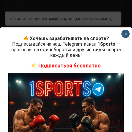
×
Хочешь зарабатывать на спорте?
Подписывайся на наш Telegram-канал
1Sports
—
прогнозы на единоборства и другие виды спорта
0
КОММЕНТАРИЕВ
каждый день!
Подписаться бесплатно
СВЕЖИЕ ЗАПИСИ
ACA 200 прямая трансляция
Марафон боев UFC 325 прямая трансляция