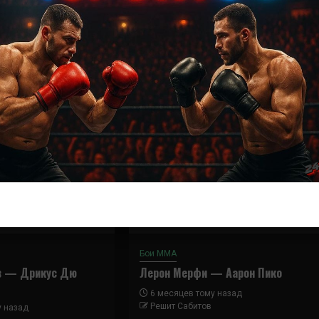
Далее
Кирилл Сидельников – Адам Кереш
Бои ММА
в — Дрикус Дю
Лерон Мерфи — Аарон Пико
6 месяцев тому назад
Решит Сабитов
у назад