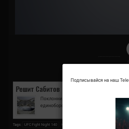
Подписывайся на наш Tel
Решит Сабитов
Поклонник боевых искусств. Ищу для в
единоборств.
UFC Fight Night 140
Нил Мэгни
Нокауты
Сантьяго Пон
Tags: