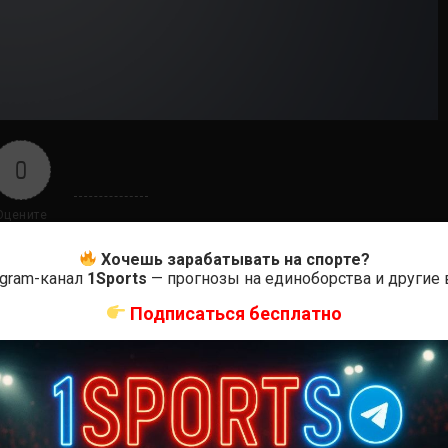
0
Оцените
Хочешь зарабатывать на спорте?
egram-канал
1Sports
— прогнозы на единоборства и другие
Подписаться бесплатно
ас самые лучшие и актуальные события и мира
зиниббио