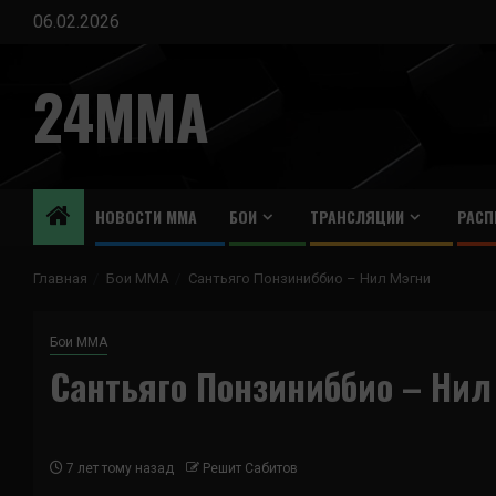
Перейти
06.02.2026
к
содержимому
24MMA
НОВОСТИ ММА
БОИ
ТРАНСЛЯЦИИ
РАСП
Главная
Бои ММА
Сантьяго Понзиниббио – Нил Мэгни
Бои ММА
Сантьяго Понзиниббио – Нил
7 лет тому назад
Решит Сабитов