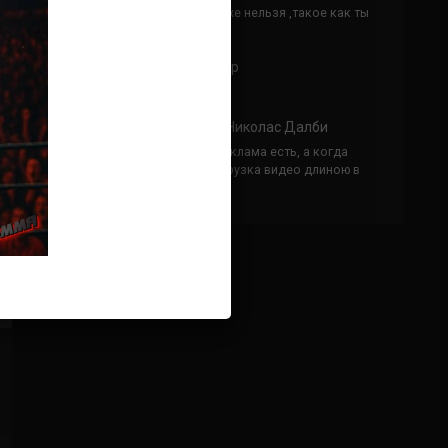
Кусок говна ты, существом даже нельзя ,такое как ты
назвать!
Анонимно
к
Конор МакГрегор
УЧ
Анонимно
к
Рэнди Браун — Николас Далби
не запускается ни один бой, реклама есть, а когда
заканчивается начинается загрузка видео длиною в
жизнь. Исправьте пожалуйста