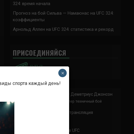
324: время начала
Прогноз на бой Сильва — Намаюнас на UFC 324:
коэффициенты
Арнольд Аллен на UFC 324: статистика и рекорд
ПРИСОЕДИНЯЙСЯ
×
 виды спорта каждый день!
Анонимно
к
Доминик Круз — Деметриус Джонсон
Спасибо что выложили этот супер техничный бой
Анонимно
к
UFC 324 прямая трансляция
А как смотреть с ноутбука?
Анонимно
к
Расписание боев UFC