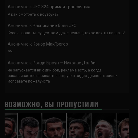
Анонимно
к
UFC 324 прямая трансляция
А как смотреть с ноутбука?
Анонимно
к
Расписание боев UFC
Кусок говна ты, существом даже нельзя ,такое как ты назвать!
Анонимно
к
Конор МакГрегор
УЧ
Анонимно
к
Рэнди Браун — Николас Далби
не запускается ни один бой, реклама есть, а когда
заканчивается начинается загрузка видео длиною в жизнь.
Исправьте пожалуйста
ВОЗМОЖНО, ВЫ ПРОПУСТИЛИ