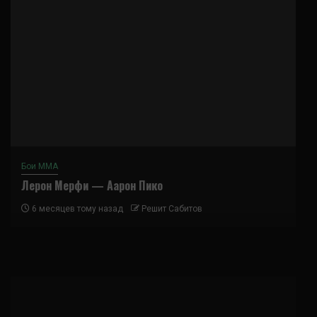
Бои ММА
Лерон Мерфи — Аарон Пико
6 месяцев тому назад
Решит Сабитов