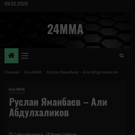
Перейти
09.02.2026
к
содержимому
24MMA
Основное
меню
Главная
Бои ММА
Руслан Яманбаев – Али Абдулхаликов
Бои ММА
Руслан Яманбаев – Али
Абдулхаликов
7 лет тому назад
Решит Сабитов