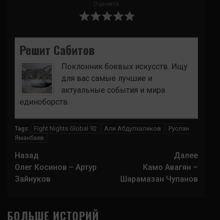
Оцените
Решит Сабитов
Поклонник боевых искусств. Ищу
для вас самые лучшие и
актуальные события и мира
единоборств.
Fight Nights Global 92
Али Абдулхаликов
Руслан
Tags:
Яманбаев
Навигация
Назад
Далее
записи
Олег Косинов – Артур
Камо Авагян –
Зайнуков
Шарамазан Чупанов
БОЛЬШЕ ИСТОРИЙ