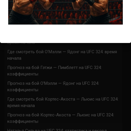
Марафон боев UFC 325 прямая трансляция
UFC 324 прямая трансляция
Марафон боев UFC 324 прямая трансляция
Где смотреть бой Гэтжи — Пимблетт на UFC 324:
время начала
Где смотреть бой О’Мэлли — Ядонг на UFC 324: время
начала
Прогноз на бой Гэтжи — Пимблетт на UFC 324:
коэффициенты
Прогноз на бой О’Мэлли — Ядонг на UFC 324:
коэффициенты
Где смотреть бой Кортес-Акоста — Льюис на UFC 324:
время начала
Прогноз на бой Кортес-Акоста — Льюис на UFC 324:
коэффициенты
Наталья Сильва на UFC 324: статистика и рекорд