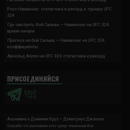
Роуз Намаюнас: статистика и рекорд к турниру UFC
324
Где смотреть бой Сильва — Намаюнас на UFC 324:
время начала
Прогноз на бой Сильва — Намаюнас на UFC 324:
коэффициенты
Арнольд Аллен на UFC 324: статистика и рекорд
ПРИСОЕДИНЯЙСЯ
Анонимно
к
Доминик Круз — Деметриус Джонсон
Спасибо что выложили этот супер техничный бой