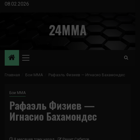
Перейти
08.02.2026
к
содержимому
24MMA
Основное
меню
Главная
Бои ММА
Рафаэль Физиев — Игнасио Бахамондес
Бои ММА
Рафаэль Физиев —
Игнасио Бахамондес
8 месяцев тому назад
Решит Сабитов