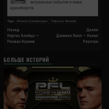
актуальные события и мира
единоборств.
Игнасио Бахамондес
Рафаэль Физиев
Tags:
Навигация
Назад
Далее
записи
Кертис Блэйдс —
Джамал Хилл — Халил
Ризван Куниев
Раунтри
БОЛЬШЕ ИСТОРИЙ