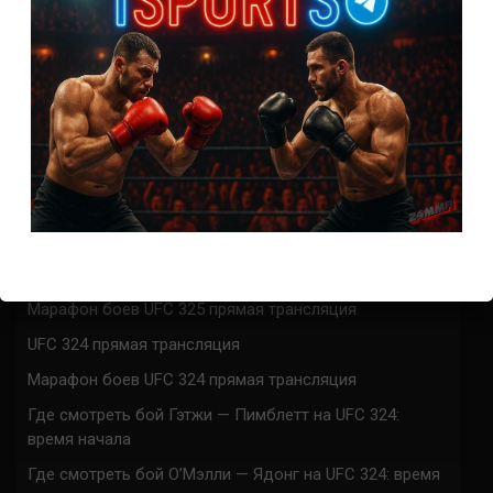
0
КОММЕНТАРИЕВ
СВЕЖИЕ ЗАПИСИ
ACA 200 прямая трансляция
Марафон боев UFC 325 прямая трансляция
UFC 324 прямая трансляция
Марафон боев UFC 324 прямая трансляция
Где смотреть бой Гэтжи — Пимблетт на UFC 324:
время начала
Где смотреть бой О’Мэлли — Ядонг на UFC 324: время