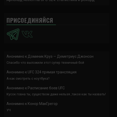
ПРИСОЕДИНЯЙСЯ
Анонимно
к
Доминик Круз — Деметриус Джонсон
Спасибо что выложили этот супер техничный бой
Анонимно
к
UFC 324 прямая трансляция
А как смотреть с ноутбука?
Анонимно
к
Расписание боев UFC
Кусок говна ты, существом даже нельзя ,такое как ты назвать!
Анонимно
к
Конор МакГрегор
УЧ