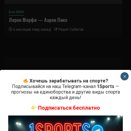
Бои ММА
Лерон Мерфи — Аарон Пико
6 месяцев тому назад
Решит Сабитов
×
Подписаться
Хочешь зарабатывать на спорте?
Подписывайся на наш Telegram-канал
1Sports
—
прогнозы на единоборства и другие виды спорта
каждый день!
Подписаться бесплатно
{}
[+]