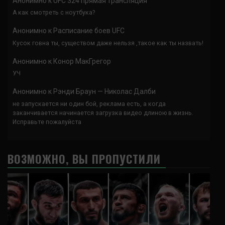
Анонимно
к
UFC 324 прямая трансляция
А как смотреть с ноутбука?
Анонимно
к
Расписание боев UFC
Кусок говна ты, существом даже нельзя ,такое как ты назвать!
Анонимно
к
Конор МакГрегор
УЧ
Анонимно
к
Рэнди Браун — Николас Далби
не запускается ни один бой, реклама есть, а когда
заканчивается начинается загрузка видео длиною в жизнь.
Исправьте пожалуйста
ВОЗМОЖНО, ВЫ ПРОПУСТИЛИ