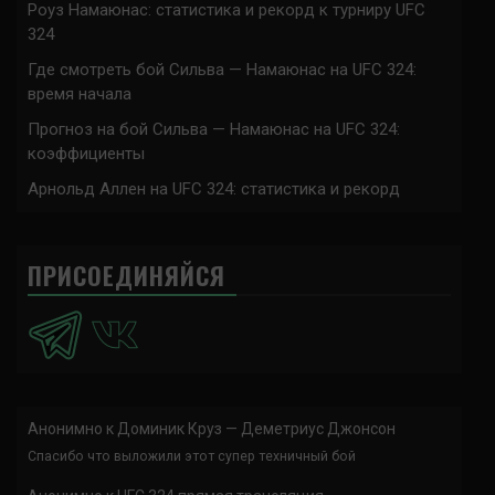
Роуз Намаюнас: статистика и рекорд к турниру UFC
324
Где смотреть бой Сильва — Намаюнас на UFC 324:
время начала
Прогноз на бой Сильва — Намаюнас на UFC 324:
коэффициенты
Арнольд Аллен на UFC 324: статистика и рекорд
ПРИСОЕДИНЯЙСЯ
Анонимно
к
Доминик Круз — Деметриус Джонсон
Спасибо что выложили этот супер техничный бой