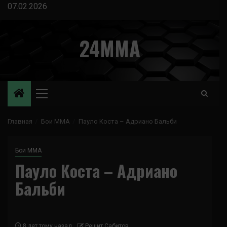
Перейти
07.02.2026
к
содержимому
24MMA
Основное
меню
Главная
Бои ММА
Пауло Коста – Адриано Бальби
Бои ММА
Пауло Коста – Адриано
Бальби
8 лет тому назад
Решит Сабитов