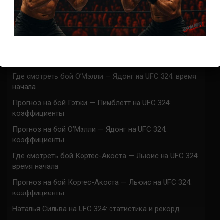
Марафон боев UFC 325 прямая трансляция
UFC 324 прямая трансляция
Марафон боев UFC 324 прямая трансляция
Где смотреть бой Гэтжи — Пимблетт на UFC 324:
время начала
Где смотреть бой О’Мэлли — Ядонг на UFC 324: время
начала
Прогноз на бой Гэтжи — Пимблетт на UFC 324:
коэффициенты
Прогноз на бой О’Мэлли — Ядонг на UFC 324:
коэффициенты
Где смотреть бой Кортес-Акоста — Льюис на UFC 324:
время начала
Прогноз на бой Кортес-Акоста — Льюис на UFC 324:
коэффициенты
Наталья Сильва на UFC 324: статистика и рекорд