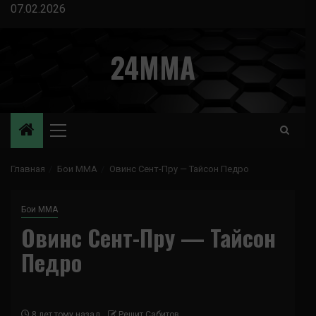
Перейти
07.02.2026
к
содержимому
24MMA
Основное
меню
Главная
Бои ММА
Овинс Сент-Пру — Тайсон Педро
Бои ММА
Овинс Сент-Пру — Тайсон
Педро
8 лет тому назад
Решит Сабитов