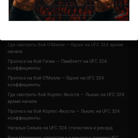
UFC 324 прямая трансляция
Марафон боев UFC 324 прямая трансляция
Где смотреть бой Гэтжи — Пимблетт на UFC 324:
время начала
Где смотреть бой О’Мэлли — Ядонг на UFC 324: время
начала
Прогноз на бой Гэтжи — Пимблетт на UFC 324:
коэффициенты
Прогноз на бой О’Мэлли — Ядонг на UFC 324:
коэффициенты
Где смотреть бой Кортес-Акоста — Льюис на UFC 324:
время начала
Прогноз на бой Кортес-Акоста — Льюис на UFC 324:
коэффициенты
Наталья Сильва на UFC 324: статистика и рекорд
Роуз Намаюнас: статистика и рекорд к турниру UFC