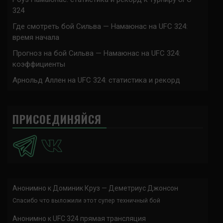
324
Где смотреть бой Сильва — Намаюнас на UFC 324:
время начала
Прогноз на бой Сильва — Намаюнас на UFC 324:
коэффициенты
Арнольд Аллен на UFC 324: статистика и рекорд
ПРИСОЕДИНЯЙСЯ
Анонимно
к
Доминик Круз — Деметриус Джонсон
Спасибо что выложили этот супер техничный бой
Анонимно
к
UFC 324 прямая трансляция