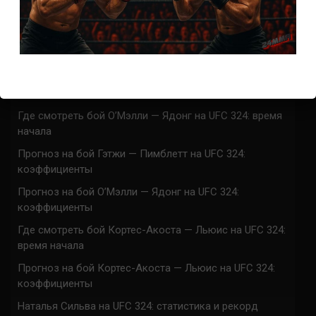
Марафон боев UFC 325 прямая трансляция
UFC 324 прямая трансляция
Марафон боев UFC 324 прямая трансляция
Где смотреть бой Гэтжи — Пимблетт на UFC 324:
время начала
Где смотреть бой О’Мэлли — Ядонг на UFC 324: время
начала
Прогноз на бой Гэтжи — Пимблетт на UFC 324:
коэффициенты
Прогноз на бой О’Мэлли — Ядонг на UFC 324:
коэффициенты
Где смотреть бой Кортес-Акоста — Льюис на UFC 324:
время начала
Прогноз на бой Кортес-Акоста — Льюис на UFC 324:
коэффициенты
Наталья Сильва на UFC 324: статистика и рекорд