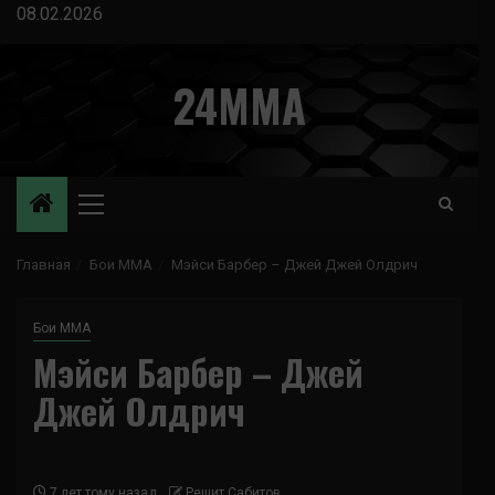
Перейти
08.02.2026
к
содержимому
24MMA
Основное
меню
Главная
Бои ММА
Мэйси Барбер – Джей Джей Олдрич
Бои ММА
Мэйси Барбер – Джей
Джей Олдрич
7 лет тому назад
Решит Сабитов