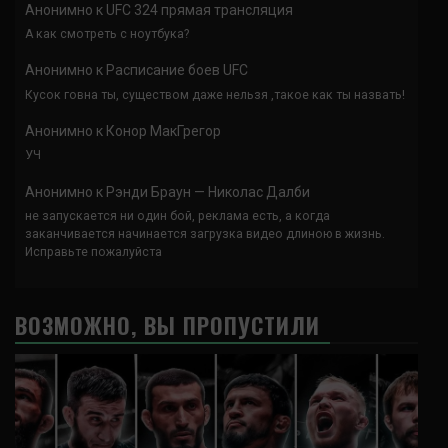
Анонимно
к
UFC 324 прямая трансляция
А как смотреть с ноутбука?
Анонимно
к
Расписание боев UFC
Кусок говна ты, существом даже нельзя ,такое как ты назвать!
Анонимно
к
Конор МакГрегор
УЧ
Анонимно
к
Рэнди Браун — Николас Далби
не запускается ни один бой, реклама есть, а когда
заканчивается начинается загрузка видео длиною в жизнь.
Исправьте пожалуйста
ВОЗМОЖНО, ВЫ ПРОПУСТИЛИ