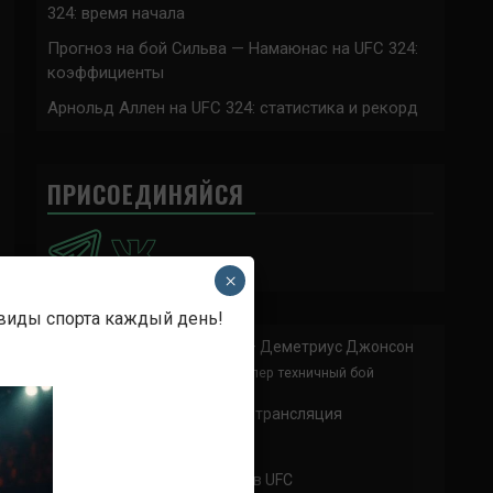
324: время начала
Прогноз на бой Сильва — Намаюнас на UFC 324:
коэффициенты
Арнольд Аллен на UFC 324: статистика и рекорд
ПРИСОЕДИНЯЙСЯ
×
 виды спорта каждый день!
Анонимно
к
Доминик Круз — Деметриус Джонсон
Спасибо что выложили этот супер техничный бой
Анонимно
к
UFC 324 прямая трансляция
А как смотреть с ноутбука?
Анонимно
к
Расписание боев UFC