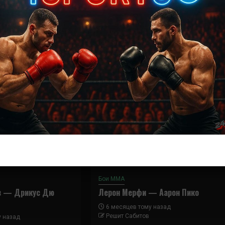
Далее
Вейли Жанг — Даниэль Тэйлор
Бои ММА
в — Дрикус Дю
Лерон Мерфи — Аарон Пико
6 месяцев тому назад
Решит Сабитов
у назад