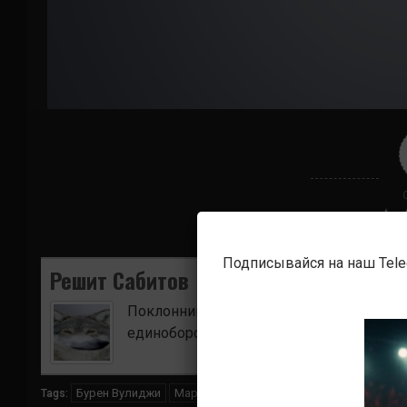
Подписывайся на наш Tel
Решит Сабитов
Поклонник боевых искусств. Ищу для в
единоборств.
Бурен Вулиджи
Марлон Вера
Нокауты
Tags: