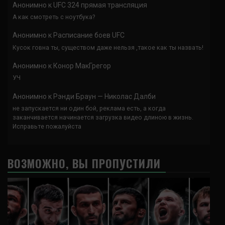
Анонимно
к
UFC 324 прямая трансляция
А как смотреть с ноутбука?
Анонимно
к
Расписание боев UFC
Кусок говна ты, существом даже нельзя ,такое как ты назвать!
Анонимно
к
Конор МакГрегор
УЧ
Анонимно
к
Рэнди Браун — Николас Далби
не запускается ни один бой, реклама есть, а когда
заканчивается начинается загрузка видео длиною в жизнь.
Исправьте пожалуйста
ВОЗМОЖНО, ВЫ ПРОПУСТИЛИ