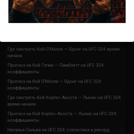
Марафон боев UFC 325 прямая трансляция
UFC 324 прямая трансляция
Марафон боев UFC 324 прямая трансляция
Где смотреть бой Гэтжи — Пимблетт на UFC 324:
время начала
Где смотреть бой О’Мэлли — Ядонг на UFC 324: время
начала
Прогноз на бой Гэтжи — Пимблетт на UFC 324:
коэффициенты
Прогноз на бой О’Мэлли — Ядонг на UFC 324:
коэффициенты
Где смотреть бой Кортес-Акоста — Льюис на UFC 324:
время начала
Прогноз на бой Кортес-Акоста — Льюис на UFC 324:
коэффициенты
Наталья Сильва на UFC 324: статистика и рекорд