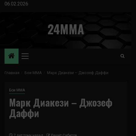
Перейти
06.02.2026
к
содержимому
24MMA
Основное
меню
Главная
Бои ММА
Марк Диакези – Джозеф Даффи
Бои ММА
Марк Диакези – Джозеф
Даффи
7 лет тому назад
Решит Сабитов