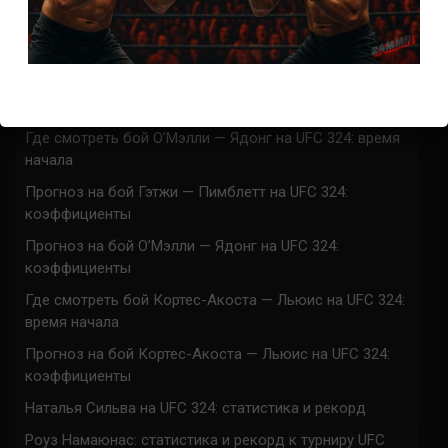
UFC 324 прямая трансляция
Марафон боев UFC 324 прямая трансляция
Где смотреть бой Гэтжи — Пимблетт на UFC 324:
время начала
Где смотреть бой О’Мэлли — Ядонг на UFC 324: время
начала
Прогноз на бой Гэтжи — Пимблетт на UFC 324:
коэффициенты
Прогноз на бой О’Мэлли — Ядонг на UFC 324:
коэффициенты
Где смотреть бой Кортес-Акоста — Льюис на UFC 324:
время начала
Прогноз на бой Кортес-Акоста — Льюис на UFC 324:
коэффициенты
Наталья Сильва на UFC 324: статистика и рекорд
Роуз Намаюнас: статистика и рекорд к турниру UFC