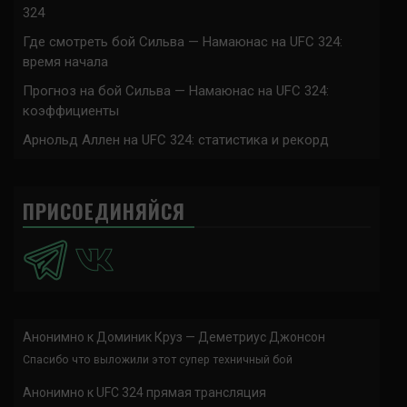
324
Где смотреть бой Сильва — Намаюнас на UFC 324:
время начала
Прогноз на бой Сильва — Намаюнас на UFC 324:
коэффициенты
Арнольд Аллен на UFC 324: статистика и рекорд
ПРИСОЕДИНЯЙСЯ
Анонимно
к
Доминик Круз — Деметриус Джонсон
Спасибо что выложили этот супер техничный бой
Анонимно
к
UFC 324 прямая трансляция