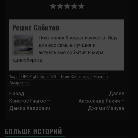
Решит Сабитов
Поклонник боевых искусств. Ищу
для вас самые лучшие и
актуальные события и мира
единоборств.
UFC Fight Night 153
Крис Фишголд
Макван
Tags:
Амирхани
Навигация
Назад
Далее
записи
Кристос Гиагос –
Александр Ракич –
Дамир Хадзович
Джими Манува
БОЛЬШЕ ИСТОРИЙ