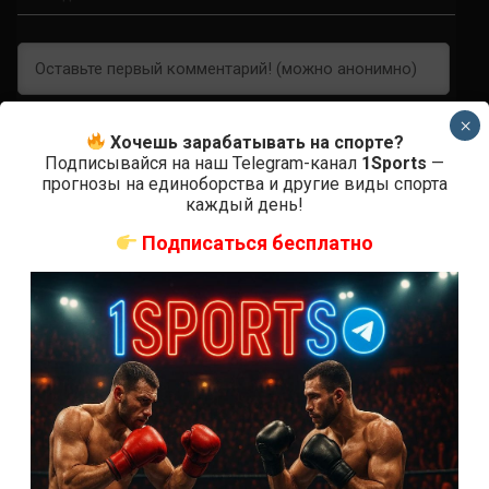
×
Хочешь зарабатывать на спорте?
Подписывайся на наш Telegram-канал
1Sports
—
прогнозы на единоборства и другие виды спорта
0
КОММЕНТАРИЕВ
каждый день!
Подписаться бесплатно
СВЕЖИЕ ЗАПИСИ
ACA 200 прямая трансляция
Марафон боев UFC 325 прямая трансляция