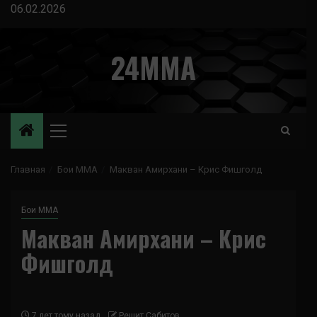
Перейти
06.02.2026
к
содержимому
24MMA
Основное
меню
Главная
Бои ММА
Макван Амирхани – Крис Фишголд
Бои ММА
Макван Амирхани – Крис
Фишголд
7 лет тому назад
Решит Сабитов