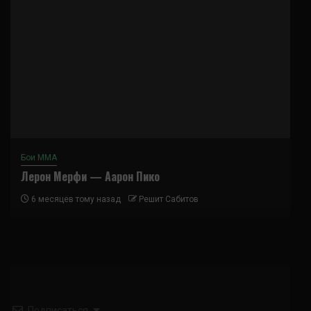
Бои ММА
Лерон Мерфи — Аарон Пико
6 месяцев тому назад
Решит Сабитов
Подписаться