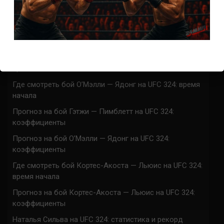
Марафон боев UFC 325 прямая трансляция
UFC 324 прямая трансляция
Марафон боев UFC 324 прямая трансляция
Где смотреть бой Гэтжи — Пимблетт на UFC 324:
время начала
Где смотреть бой О’Мэлли — Ядонг на UFC 324: время
начала
Прогноз на бой Гэтжи — Пимблетт на UFC 324:
коэффициенты
Прогноз на бой О’Мэлли — Ядонг на UFC 324:
коэффициенты
Где смотреть бой Кортес-Акоста — Льюис на UFC 324:
время начала
Прогноз на бой Кортес-Акоста — Льюис на UFC 324:
коэффициенты
Наталья Сильва на UFC 324: статистика и рекорд