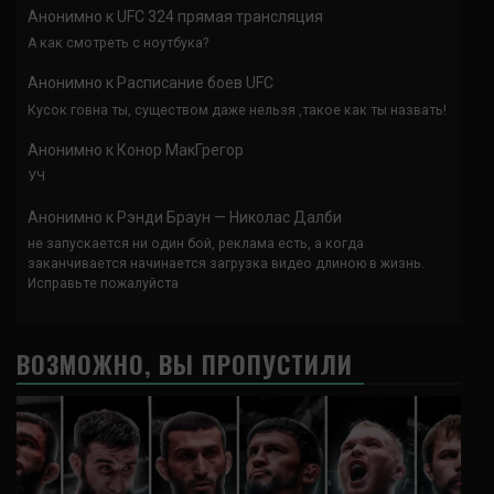
Анонимно
к
UFC 324 прямая трансляция
А как смотреть с ноутбука?
Анонимно
к
Расписание боев UFC
Кусок говна ты, существом даже нельзя ,такое как ты назвать!
Анонимно
к
Конор МакГрегор
УЧ
Анонимно
к
Рэнди Браун — Николас Далби
не запускается ни один бой, реклама есть, а когда
заканчивается начинается загрузка видео длиною в жизнь.
Исправьте пожалуйста
ВОЗМОЖНО, ВЫ ПРОПУСТИЛИ