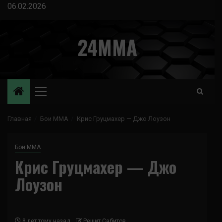
Перейти
06.02.2026
к
содержимому
24MMA
Основное
меню
Главная
Бои ММА
Крис Груцмахер — Джо Лоузон
Бои ММА
Крис Груцмахер — Джо
Лоузон
8 лет тому назад
Решит Сабитов