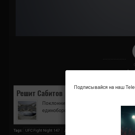
Подписывайся на наш Tel
Решит Сабитов
Поклонник боевых искусств. Ищу для в
единоборств.
UFC Fight Night 147
Дэнни Робертс
Клаудио Энрике да 
Tags: