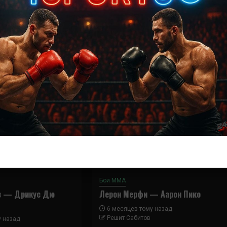
Далее
Натаниэль Вуд – Хосе Альберто Куинонес
Бои ММА
в — Дрикус Дю
Лерон Мерфи — Аарон Пико
6 месяцев тому назад
Решит Сабитов
у назад