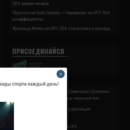
324: время начала
Прогноз на бой Сильва — Намаюнас на UFC 324:
коэффициенты
Арнольд Аллен на UFC 324: статистика и рекорд
ПРИСОЕДИНЯЙСЯ
×
 виды спорта каждый день!
Анонимно
к
Доминик Круз — Деметриус Джонсон
Спасибо что выложили этот супер техничный бой
Анонимно
к
UFC 324 прямая трансляция
А как смотреть с ноутбука?
Анонимно
к
Расписание боев UFC