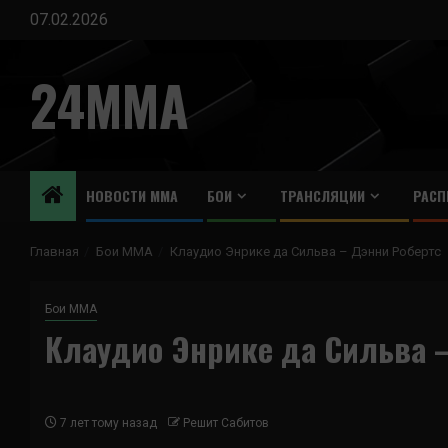
Перейти
07.02.2026
к
содержимому
24MMA
НОВОСТИ ММА
БОИ
ТРАНСЛЯЦИИ
РАСП
Главная
Бои ММА
Клаудио Энрике да Сильва – Дэнни Робертс
Бои ММА
Клаудио Энрике да Сильва –
7 лет тому назад
Решит Сабитов