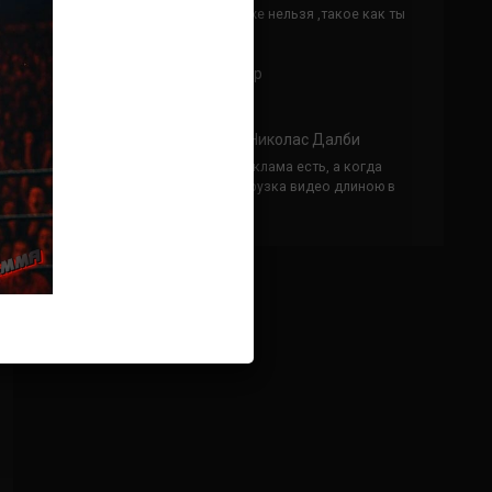
Кусок говна ты, существом даже нельзя ,такое как ты
назвать!
Анонимно
к
Конор МакГрегор
УЧ
Анонимно
к
Рэнди Браун — Николас Далби
не запускается ни один бой, реклама есть, а когда
заканчивается начинается загрузка видео длиною в
жизнь. Исправьте пожалуйста