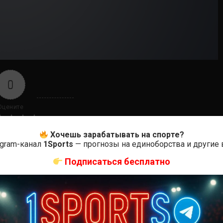
0
Оцените
Хочешь зарабатывать на спорте?
egram-канал
1Sports
— прогнозы на единоборства и другие
Подписаться бесплатно
ас самые лучшие и актуальные события и мира
Сильва