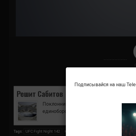
Подписывайся на наш Tel
Решит Сабитов
Поклонник боевых искусств. Ищу для в
единоборств.
UFC Fight Night 142
Кай Кара-Франс
Элиас Гарсия
Tags: