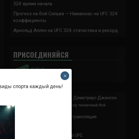
324: время начала
Прогноз на бой Сильва — Намаюнас на UFC 324:
коэффициенты
Арнольд Аллен на UFC 324: статистика и рекорд
ПРИСОЕДИНЯЙСЯ
×
 виды спорта каждый день!
Анонимно
к
Доминик Круз — Деметриус Джонсон
Спасибо что выложили этот супер техничный бой
Анонимно
к
UFC 324 прямая трансляция
А как смотреть с ноутбука?
Анонимно
к
Расписание боев UFC