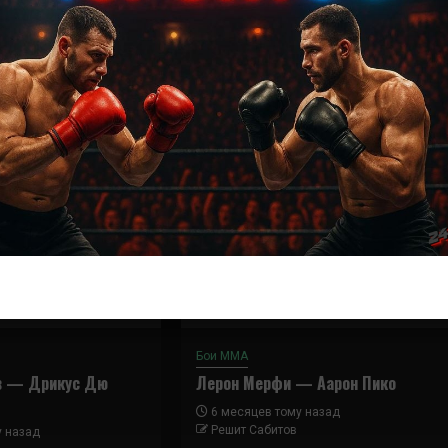
Далее
Кейта Накамура — Салим Туари
Бои ММА
в — Дрикус Дю
Лерон Мерфи — Аарон Пико
6 месяцев тому назад
Решит Сабитов
у назад