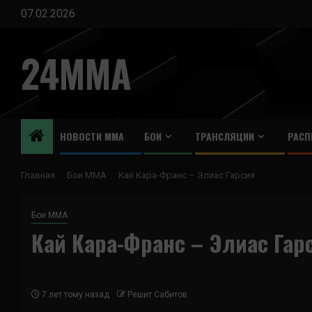
Перейти
07.02.2026
к
содержимому
24MMA
НОВОСТИ ММА
БОИ
ТРАНСЛЯЦИИ
РАСП
Главная
Бои ММА
Кай Кара-Франс – Элиас Гарсия
Бои ММА
Кай Кара-Франс – Элиас Гар
7 лет тому назад
Решит Сабитов