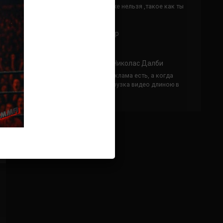
Кусок говна ты, существом даже нельзя ,такое как ты
назвать!
Анонимно
к
Конор МакГрегор
УЧ
Анонимно
к
Рэнди Браун — Николас Далби
не запускается ни один бой, реклама есть, а когда
заканчивается начинается загрузка видео длиною в
жизнь. Исправьте пожалуйста