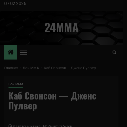
Перейти
07.02.2026
к
содержимому
24MMA
Основное
меню
Главная
Бои ММА
Каб Свонсон — Дженс Пулвер
Бои ММА
Каб Свонсон — Дженс
Пулвер
8 лет тому назад
Решит Сабитов