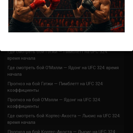
СВЕЖИЕ ЗАПИСИ
ACA 200 прямая трансляция
Марафон боев UFC 325 прямая трансляция
UFC 324 прямая трансляция
Марафон боев UFC 324 прямая трансляция
Где смотреть бой Гэтжи — Пимблетт на UFC 324:
время начала
Где смотреть бой О’Мэлли — Ядонг на UFC 324: время
начала
Прогноз на бой Гэтжи — Пимблетт на UFC 324:
коэффициенты
Прогноз на бой О’Мэлли — Ядонг на UFC 324:
коэффициенты
Где смотреть бой Кортес-Акоста — Льюис на UFC 324:
время начала
Прогноз на бой Кортес-Акоста — Льюис на UFC 324: