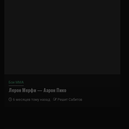
Бои ММА
Лерон Мерфи — Аарон Пико
6 месяцев тому назад
Решит Сабитов