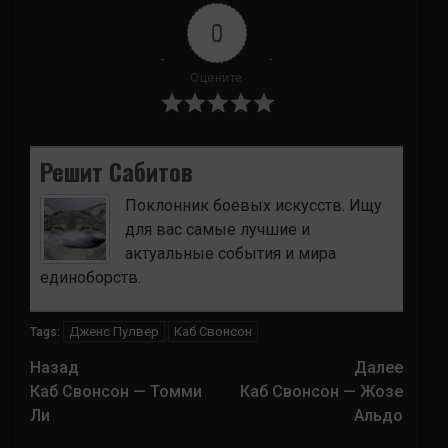
0
Оцените
Решит Сабитов
Поклонник боевых искусств. Ищу
для вас самые лучшие и
актуальные события и мира
единоборств.
Дженс Пулвер
Каб Свонсон
Tags:
Навигация
Назад
Далее
записи
Каб Свонсон — Томми
Каб Свонсон — Жозе
Ли
Альдо