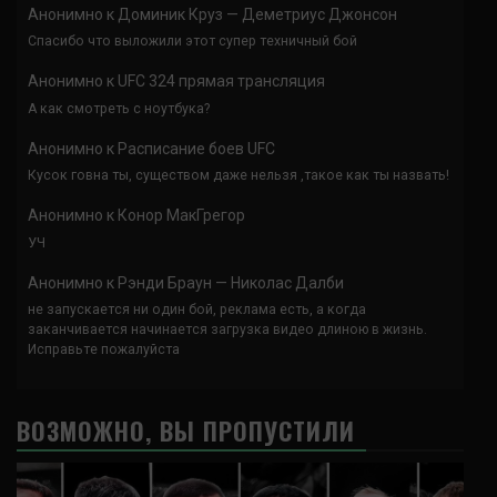
Анонимно
к
Доминик Круз — Деметриус Джонсон
Спасибо что выложили этот супер техничный бой
Анонимно
к
UFC 324 прямая трансляция
А как смотреть с ноутбука?
Анонимно
к
Расписание боев UFC
Кусок говна ты, существом даже нельзя ,такое как ты назвать!
Анонимно
к
Конор МакГрегор
УЧ
Анонимно
к
Рэнди Браун — Николас Далби
не запускается ни один бой, реклама есть, а когда
заканчивается начинается загрузка видео длиною в жизнь.
Исправьте пожалуйста
ВОЗМОЖНО, ВЫ ПРОПУСТИЛИ