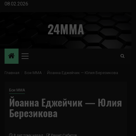
Перейти
08.02.2026
к
содержимому
24MMA
Основное
меню
Главная
Бои ММА
Йоанна Еджейчик — Юлия Березикова
Бои ММА
Йоанна Еджейчик — Юлия
Березикова
8 лет тому назад
Решит Сабитов