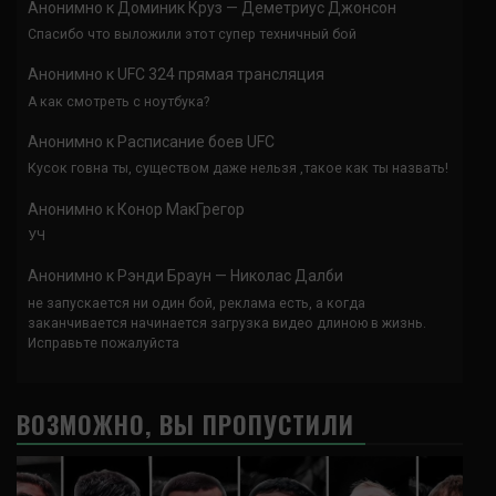
Анонимно
к
Доминик Круз — Деметриус Джонсон
Спасибо что выложили этот супер техничный бой
Анонимно
к
UFC 324 прямая трансляция
А как смотреть с ноутбука?
Анонимно
к
Расписание боев UFC
Кусок говна ты, существом даже нельзя ,такое как ты назвать!
Анонимно
к
Конор МакГрегор
УЧ
Анонимно
к
Рэнди Браун — Николас Далби
не запускается ни один бой, реклама есть, а когда
заканчивается начинается загрузка видео длиною в жизнь.
Исправьте пожалуйста
ВОЗМОЖНО, ВЫ ПРОПУСТИЛИ