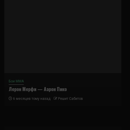
Бои ММА
Лерон Мерфи — Аарон Пико
6 месяцев тому назад
Решит Сабитов