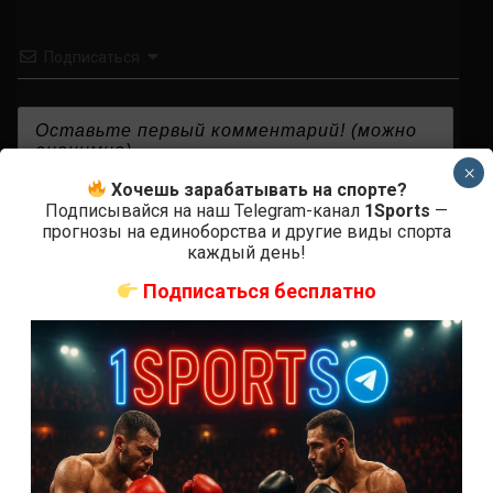
Подписаться
×
Хочешь зарабатывать на спорте?
{}
[+]
Подписывайся на наш Telegram-канал
1Sports
—
прогнозы на единоборства и другие виды спорта
каждый день!
0
КОММЕНТАРИЕВ
Подписаться бесплатно
СВЕЖИЕ ЗАПИСИ