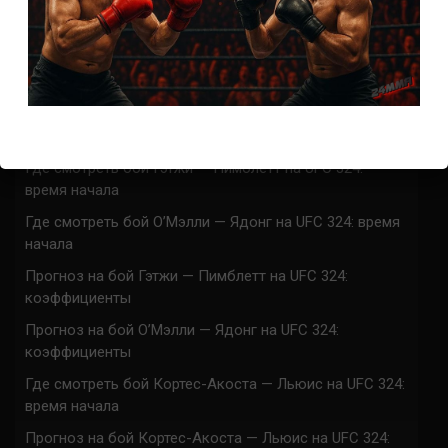
ACA 200 прямая трансляция
Марафон боев UFC 325 прямая трансляция
UFC 324 прямая трансляция
Марафон боев UFC 324 прямая трансляция
Где смотреть бой Гэтжи — Пимблетт на UFC 324:
время начала
Где смотреть бой О’Мэлли — Ядонг на UFC 324: время
начала
Прогноз на бой Гэтжи — Пимблетт на UFC 324:
коэффициенты
Прогноз на бой О’Мэлли — Ядонг на UFC 324:
коэффициенты
Где смотреть бой Кортес-Акоста — Льюис на UFC 324:
время начала
Прогноз на бой Кортес-Акоста — Льюис на UFC 324: