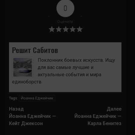
0
Оцените
Решит Сабитов
Поклонник боевых искусств. Ищу
для вас самые лучшие и
актуальные события и мира
единоборств.
Йоанна Еджейчик
Tags:
Навигация
Назад
Далее
записи
Йоанна Еджейчик —
Йоанна Еджейчик —
Кейт Джексон
Карла Бенитез