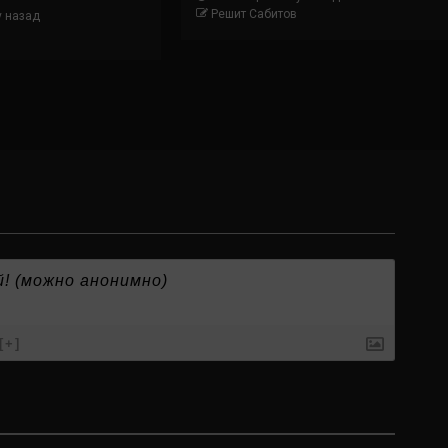
Решит Сабитов
у назад
[+]