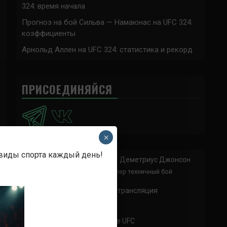
324: время начала
Прогноз на бой Сильва — Намаюнас на UFC 324:
коэффициенты
Арнольд Аллен на UFC 324: статистика и рекорд
ПРИСОЕДИНЯЙСЯ
×
 виды спорта каждый день!
Анонимно
к
Доминик Круз — Деметриус Джонсон
Спасибо что выложили этот супер техничный бой
Анонимно
к
UFC 324 прямая трансляция
А как смотреть с ноутбука?
Анонимно
к
Расписание боев UFC