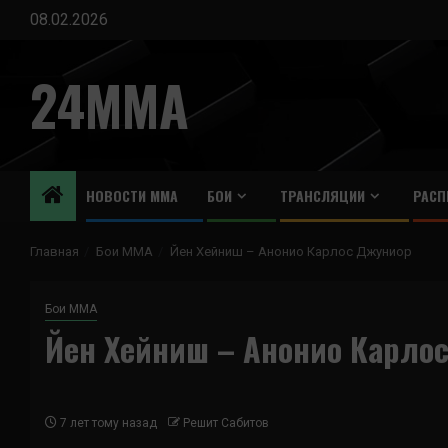
Перейти
08.02.2026
к
содержимому
24MMA
НОВОСТИ ММА
БОИ
ТРАНСЛЯЦИИ
РАСП
Главная
Бои ММА
Йен Хейниш – Анонио Карлос Джуниор
Бои ММА
Йен Хейниш – Анонио Карло
7 лет тому назад
Решит Сабитов