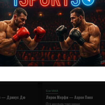
ш
Далее
UFC on ESPN 3 – дата, участники и кард
Бои ММА
в — Дрикус Дю
Лерон Мерфи — Аарон Пико
6 месяцев тому назад