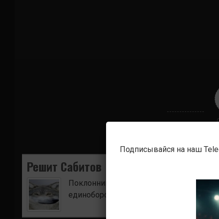
Подписывайся на наш Tel
Решит Сабитов
Поклонник боевых искусств. Ищу для в
единоборств.