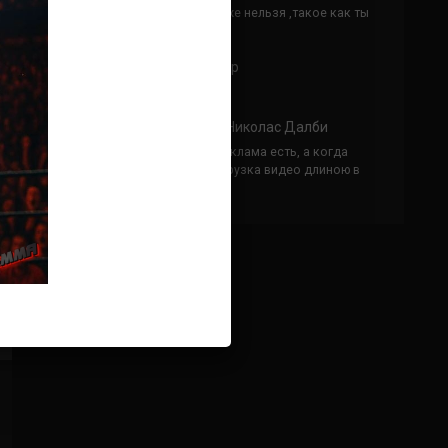
Кусок говна ты, существом даже нельзя ,такое как ты
назвать!
Анонимно
к
Конор МакГрегор
УЧ
Анонимно
к
Рэнди Браун — Николас Далби
не запускается ни один бой, реклама есть, а когда
заканчивается начинается загрузка видео длиною в
жизнь. Исправьте пожалуйста