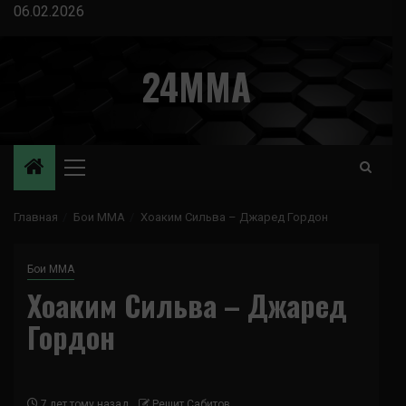
Перейти
06.02.2026
к
содержимому
24MMA
Основное
меню
Главная
Бои ММА
Хоаким Сильва – Джаред Гордон
Бои ММА
Хоаким Сильва – Джаред
Гордон
7 лет тому назад
Решит Сабитов