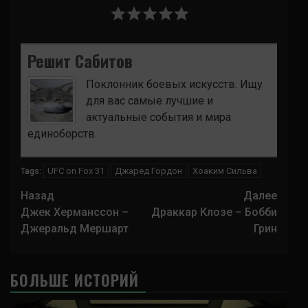
Решит Сабитов
Поклонник боевых искусств. Ищу
для вас самые лучшие и
актуальные события и мира
единоборств.
UFC on Fox 31
Джаред Гордон
Хоаким Сильва
Tags:
Навигация
Назад
Далее
записи
Джек Херманссон –
Драккар Клозе – Бобби
Джеральд Мершарт
Грин
БОЛЬШЕ ИСТОРИЙ