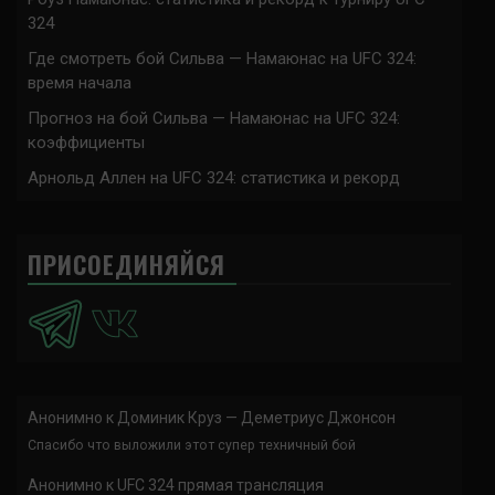
324
Где смотреть бой Сильва — Намаюнас на UFC 324:
время начала
Прогноз на бой Сильва — Намаюнас на UFC 324:
коэффициенты
Арнольд Аллен на UFC 324: статистика и рекорд
ПРИСОЕДИНЯЙСЯ
Анонимно
к
Доминик Круз — Деметриус Джонсон
Спасибо что выложили этот супер техничный бой
Анонимно
к
UFC 324 прямая трансляция