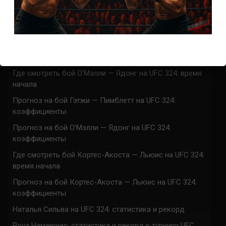
UFC 324 прямая трансляция
Марафон боев UFC 324 прямая трансляция
Где смотреть бой Гэтжи — Пимблетт на UFC 324:
время начала
Где смотреть бой О’Мэлли — Ядонг на UFC 324: время
начала
Прогноз на бой Гэтжи — Пимблетт на UFC 324:
коэффициенты
Прогноз на бой О’Мэлли — Ядонг на UFC 324:
коэффициенты
Где смотреть бой Кортес-Акоста — Льюис на UFC 324:
время начала
Прогноз на бой Кортес-Акоста — Льюис на UFC 324:
коэффициенты
Наталья Сильва на UFC 324: статистика и рекорд
Роуз Намаюнас: статистика и рекорд к турниру UFC