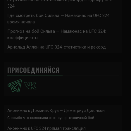
324
Где смотреть бой Сильва — Намаюнас на UFC 324:
время начала
Прогноз на бой Сильва — Намаюнас на UFC 324:
коэффициенты
Арнольд Аллен на UFC 324: статистика и рекорд
ПРИСОЕДИНЯЙСЯ
Анонимно
к
Доминик Круз — Деметриус Джонсон
Спасибо что выложили этот супер техничный бой
Анонимно
к
UFC 324 прямая трансляция