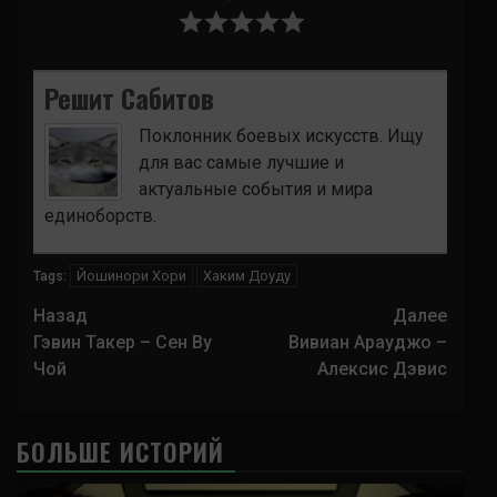
Решит Сабитов
Поклонник боевых искусств. Ищу
для вас самые лучшие и
актуальные события и мира
единоборств.
Йошинори Хори
Хаким Доуду
Tags:
Навигация
Назад
Далее
записи
Гэвин Такер – Сен Ву
Вивиан Арауджо –
Чой
Алексис Дэвис
БОЛЬШЕ ИСТОРИЙ