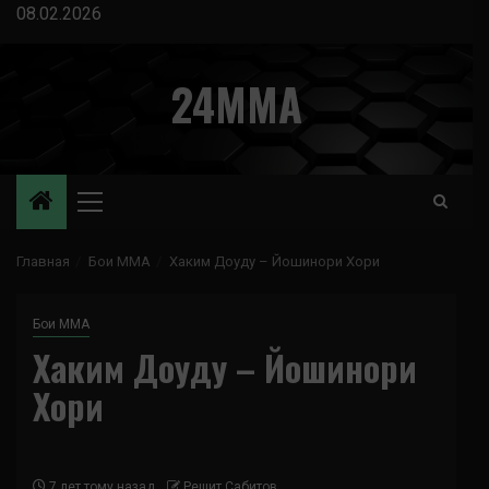
Перейти
08.02.2026
к
содержимому
24MMA
Основное
меню
Главная
Бои ММА
Хаким Доуду – Йошинори Хори
Бои ММА
Хаким Доуду – Йошинори
Хори
7 лет тому назад
Решит Сабитов