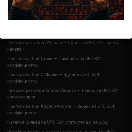
UFC 324 прямая трансляция
Марафон боев UFC 324 прямая трансляция
Где смотреть бой Гэтжи — Пимблетт на UFC 324:
время начала
Где смотреть бой О’Мэлли — Ядонг на UFC 324: время
начала
Прогноз на бой Гэтжи — Пимблетт на UFC 324:
коэффициенты
Прогноз на бой О’Мэлли — Ядонг на UFC 324:
коэффициенты
Где смотреть бой Кортес-Акоста — Льюис на UFC 324:
время начала
Прогноз на бой Кортес-Акоста — Льюис на UFC 324:
коэффициенты
Наталья Сильва на UFC 324: статистика и рекорд
Роуз Намаюнас: статистика и рекорд к турниру UFC