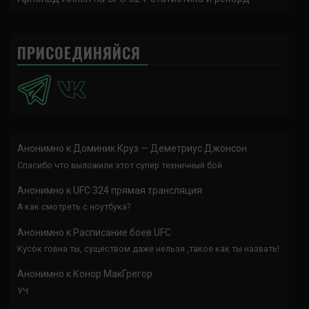
ПРИСОЕДИНЯЙСЯ
Анонимно
к
Доминик Круз — Деметриус Джонсон
Спасибо что выложили этот супер техничный бой
Анонимно
к
UFC 324 прямая трансляция
А как смотреть с ноутбука?
Анонимно
к
Расписание боев UFC
Кусок говна ты, существом даже нельзя ,такое как ты назвать!
Анонимно
к
Конор МакГрегор
УЧ