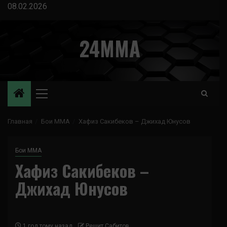
Перейти
08.02.2026
к
содержимому
24MMA
Основное
меню
Главная
Бои ММА
Хафиз Сакибеков – Джихад Юнусов
Бои ММА
Хафиз Сакибеков –
Джихад Юнусов
1 год тому назад
Решит Сабитов