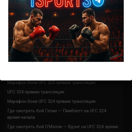
0
КОММЕНТАРИЕВ
СВЕЖИЕ ЗАПИСИ
ACA 200 прямая трансляция
Марафон боев UFC 325 прямая трансляция
UFC 324 прямая трансляция
Марафон боев UFC 324 прямая трансляция
Где смотреть бой Гэтжи — Пимблетт на UFC 324:
время начала
Где смотреть бой О’Мэлли — Ядонг на UFC 324: время