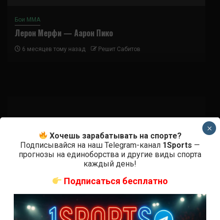
Бои ММА
Лерон Мерфи — Аарон Пико
6 месяцев тому назад
Решит Сабитов
×
Подписаться
Хочешь зарабатывать на спорте?
Подписывайся на наш Telegram-канал
1Sports
—
прогнозы на единоборства и другие виды спорта
каждый день!
Подписаться бесплатно
{}
[+]