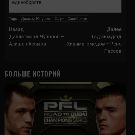
единоборств.
Джихад Юнусов
Хафиз Сакибеков
Tags:
Навигация
Назад
Далее
записи
Давлатманд Чупонов –
Гаджимурад
Алишер Асамов
Хирамагомедов – Рене
Пессоа
БОЛЬШЕ ИСТОРИЙ